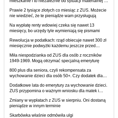
mieszkanie i to niezależnie od sytuacji materialnej –
rząd ogłasza nowy program wsparcia dla osób po 60
Prawie 2 tysiące złotych co miesiąc z ZUS. Możecie
roku życia
nie wiedzieć, że te pieniądze wam przysługują
Na wypłatę renty wdowiej czeka się nawet 13
miesięcy, bo urzędy tyle wymieniają się pismami
Rewolucja w podatkach: rząd obiecuje nawet 300 zł
miesięcznie podwyżki każdemu jeszcze przed
wyborami
Miła niespodzianka od ZUS dla osób z roczników
1949-1969. Mogą otrzymać specjalną emeryturę
800 plus dla seniora, czyli rekompensata za
wychowanie dzieci dla osób 50+. Czy dodatek dla
seniorów za rodzicielstwo wejdzie w życie?
Dodatkowe lata do emerytury za wychowanie dzieci.
ZUS przypomina o ważnym wniosku dla matek i
ojców
Zmiany w wypłatach z ZUS w sierpniu. Oni dostaną
pieniądze w innym terminie
Skarbówka właśnie odmówiła ulgi