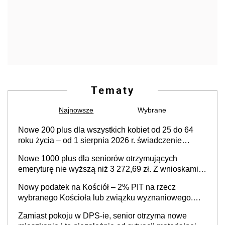
Tematy
Najnowsze
Wybrane
Nowe 200 plus dla wszystkich kobiet od 25 do 64
roku życia – od 1 sierpnia 2026 r. świadczenie
przysługuje w ramach nowego programu rządowego
Nowe 1000 plus dla seniorów otrzymujących
emeryturę nie wyższą niż 3 272,69 zł. Z wnioskami
należy się pospieszyć, bo spóźnialscy świadczenia
Nowy podatek na Kościół – 2% PIT na rzecz
nie otrzymają
wybranego Kościoła lub związku wyznaniowego.
Premier potwierdza prace nad zmianami w systemie
Zamiast pokoju w DPS-ie, senior otrzyma nowe
finansowania