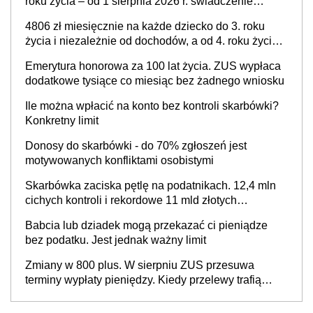
roku życia – od 1 sierpnia 2026 r. świadczenie
przysługuje w ramach nowego programu rządowego
4806 zł miesięcznie na każde dziecko do 3. roku
życia i niezależnie od dochodów, a od 4. roku życia
800 plus – nowe świadczenie ma odwrócić trend
Emerytura honorowa za 100 lat życia. ZUS wypłaca
spadku liczby urodzeń w Polsce
dodatkowe tysiące co miesiąc bez żadnego wniosku
Ile można wpłacić na konto bez kontroli skarbówki?
Konkretny limit
Donosy do skarbówki - do 70% zgłoszeń jest
motywowanych konfliktami osobistymi
Skarbówka zaciska pętlę na podatnikach. 12,4 mln
cichych kontroli i rekordowe 11 mld złotych
zaległości
Babcia lub dziadek mogą przekazać ci pieniądze
bez podatku. Jest jednak ważny limit
Zmiany w 800 plus. W sierpniu ZUS przesuwa
terminy wypłaty pieniędzy. Kiedy przelewy trafią
teraz do rodziców?