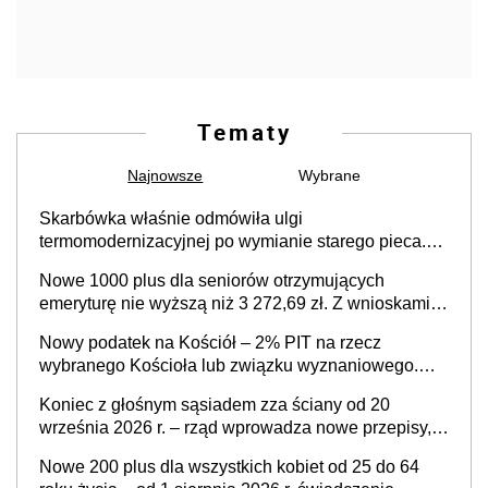
Tematy
Najnowsze
Wybrane
Skarbówka właśnie odmówiła ulgi
termomodernizacyjnej po wymianie starego pieca.
Uwaga, decyduje ważny szczegół!
Nowe 1000 plus dla seniorów otrzymujących
emeryturę nie wyższą niż 3 272,69 zł. Z wnioskami
należy się pospieszyć, bo spóźnialscy świadczenia
Nowy podatek na Kościół – 2% PIT na rzecz
nie otrzymają
wybranego Kościoła lub związku wyznaniowego.
Premier potwierdza prace nad zmianami w systemie
Koniec z głośnym sąsiadem zza ściany od 20
finansowania
września 2026 r. – rząd wprowadza nowe przepisy,
które poprawią komfort życia mieszkańców
Nowe 200 plus dla wszystkich kobiet od 25 do 64