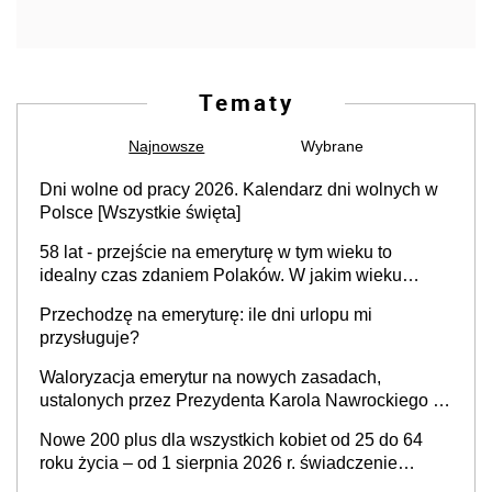
Tematy
Najnowsze
Wybrane
Dni wolne od pracy 2026. Kalendarz dni wolnych w
Polsce [Wszystkie święta]
58 lat - przejście na emeryturę w tym wieku to
idealny czas zdaniem Polaków. W jakim wieku
faktycznie wnioskujemy o emeryturę i dlaczego?
Przechodzę na emeryturę: ile dni urlopu mi
przysługuje?
Waloryzacja emerytur na nowych zasadach,
ustalonych przez Prezydenta Karola Nawrockiego –
już nie tylko procentowa, ale również kwotowa
Nowe 200 plus dla wszystkich kobiet od 25 do 64
podwyżka świadczeń?
roku życia – od 1 sierpnia 2026 r. świadczenie
przysługuje w ramach nowego programu rządowego