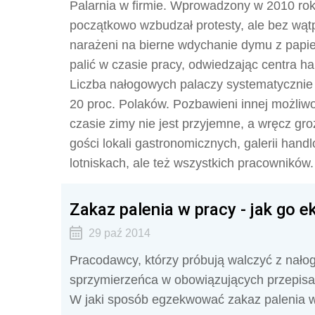
Palarnia w firmie. Wprowadzony w 2010 rok
początkowo wzbudzał protesty, ale bez wątp
narażeni na bierne wdychanie dymu z papi
palić w czasie pracy, odwiedzając centra h
Liczba nałogowych palaczy systematycznie 
20 proc. Polaków. Pozbawieni innej możliw
czasie zimy nie jest przyjemne, a wręcz gro
gości lokali gastronomicznych, galerii hand
lotniskach, ale też wszystkich pracowników.
Zakaz palenia w pracy - jak go
29 paź 2014
Pracodawcy, którzy próbują walczyć z nał
sprzymierzeńca w obowiązujących przepisac
W jaki sposób egzekwować zakaz palenia 