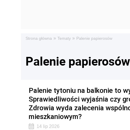
»
»
Strona główna
Tematy
Palenie papierosów
Palenie papierosów
Palenie tytoniu na balkonie to w
Sprawiedliwości wyjaśnia czy gr
Zdrowia wyda zalecenia wspólno
mieszkaniowym?
14 lip 2026