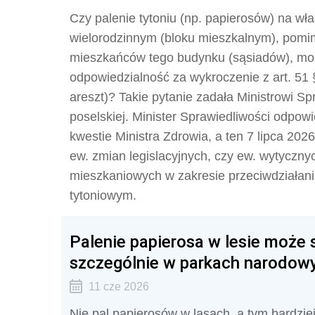
Czy palenie tytoniu (np. papierosów) na wł
wielorodzinnym (bloku mieszkalnym), pomi
mieszkańców tego budynku (sąsiadów), moż
odpowiedzialność za wykroczenie z art. 51
areszt)? Takie pytanie zadała Ministrowi Sp
poselskiej. Minister Sprawiedliwości odpowi
kwestie Ministra Zdrowia, a ten 7 lipca 2026
ew. zmian legislacyjnych, czy ew. wytyczny
mieszkaniowych w zakresie przeciwdziała
tytoniowym.
Palenie papierosa w lesie może
szczególnie w parkach narodowy
11 cze 2026
Nie pal papierosów w lasach, a tym bardzie