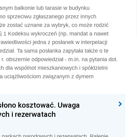
asnym balkonie lub tarasie w budynku
mo sprzeciwu zgłaszanego przez innych
e zostać uznane za wybryk, co może rodzić
 § 1 Kodeksu wykroczeń (np. mandat a nawet
rawiedliwości jedna z posłanek w interpelacji
edział. Ta sama posłanka zapytała także o te
 r. obszernie odpowiedział - m.in. na pytania dot.
ch dla wspólnot mieszkaniowych i spółdzielni
nia uciążliwościom związanym z dymem
 słono kosztować. Uwaga
ch i rezerwatach
j parkach narodowych i rezerwatach. Palenie