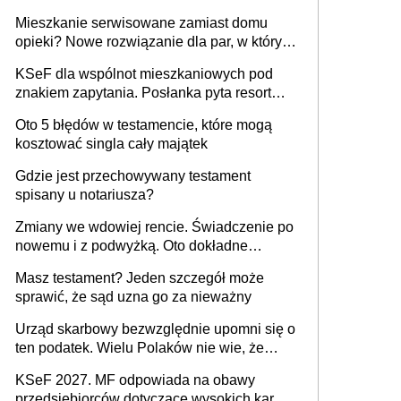
całkowicie za darmo
Mieszkanie serwisowane zamiast domu
opieki? Nowe rozwiązanie dla par, w których
jeden z partnerów choruje na Parkinsona lub
KSeF dla wspólnot mieszkaniowych pod
demencję
znakiem zapytania. Posłanka pyta resort
finansów o możliwe wyłączenie
Oto 5 błędów w testamencie, które mogą
kosztować singla cały majątek
Gdzie jest przechowywany testament
spisany u notariusza?
Zmiany we wdowiej rencie. Świadczenie po
nowemu i z podwyżką. Oto dokładne
wyliczenia
Masz testament? Jeden szczegół może
sprawić, że sąd uzna go za nieważny
Urząd skarbowy bezwzględnie upomni się o
ten podatek. Wielu Polaków nie wie, że
trzeba go zapłacić. Zaleganie fiskusowi
KSeF 2027. MF odpowiada na obawy
oznacza kary
przedsiębiorców dotyczące wysokich kar