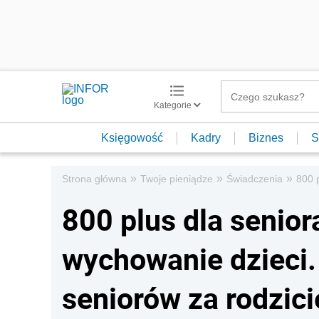
Kategorie
Księgowość
Kadry
Biznes
S
»
»
»
Strona główna
Twoje pieniądze
Świadczenia
800 
800 plus dla senior
wychowanie dzieci.
seniorów za rodzici