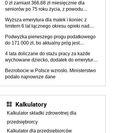
0 zł zamiast 366,68 zł miesięcznie dla
programu rządowego
seniorów po 75 roku życia, z powodu
nowych przepisów – RPO interweniuje w
Wyższa emerytura dla matek i koniec z
sprawie iluzorycznego świadczenia
limitem 6 lat łącznego okresu opieki nad
dziećmi uwzględnianego w wyliczaniu
Podwyżka pierwszego progu podatkowego
świadczenia emerytalnego – sprawa już w
do 171 000 zł, bo aktualny próg jest
Ministerstwie Rodziny, Pracy i Polityki
„nieadekwatny do kosztów życia obywateli”
Społecznej
4 lata doliczane do stażu pracy za każde
– zapadła decyzja Sejmu
wychowane dziecko, dodatek do emerytury
za wychowanie dzieci i świadczenie także
Bezrobocie w Polsce wzrosło. Ministerstwo
dla rodziców trójki dzieci. Znamy stanowisko
podało najnowsze dane
sejmowej komisji
Kalkulatory
Kalkulator składki zdrowotnej dla
przedsiębiorcy
Kalkulator dla przedsiębiorców