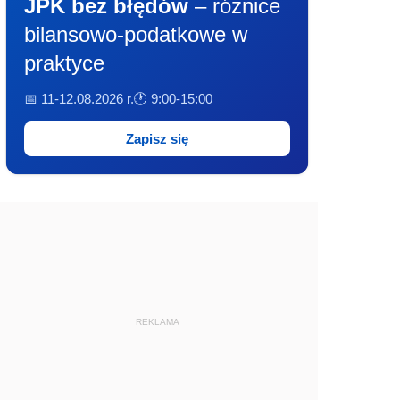
JPK bez błędów
– różnice
bilansowo-podatkowe w
praktyce
📅 11-12.08.2026 r.
🕐 9:00-15:00
Zapisz się
REKLAMA