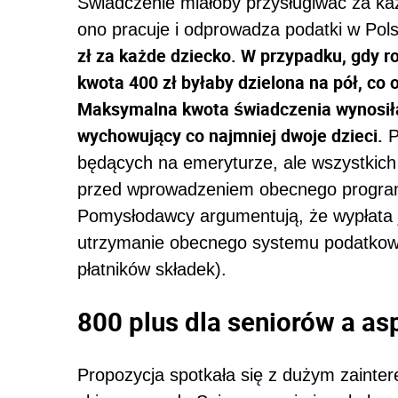
Świadczenie miałoby przysługiwać za k
ono pracuje i odprowadza podatki w Pol
zł za każde dziecko. W przypadku, gdy r
kwota 400 zł byłaby dzielona na pół, co 
Maksymalna kwota świadczenia wynosiłab
wychowujący co najmniej dwoje dzieci.
P
będących na emeryturze, ale wszystkich 
przed wprowadzeniem obecnego programu
Pomysłodawcy argumentują, że wypłata j
utrzymanie obecnego systemu podatkow
płatników składek).
800 plus dla seniorów a as
Propozycja spotkała się z dużym zainter