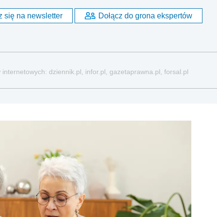
 się na newsletter
Dołącz do grona ekspertów
nternetowych: dziennik.pl, infor.pl, gazetaprawna.pl, forsal.pl