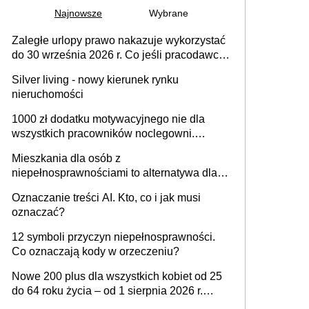
Najnowsze
Wybrane
Zaległe urlopy prawo nakazuje wykorzystać
do 30 września 2026 r. Co jeśli pracodawca
nie udziela urlopu?
Silver living - nowy kierunek rynku
nieruchomości
1000 zł dodatku motywacyjnego nie dla
wszystkich pracowników noclegowni.
MRPiPS wyjaśnia zasady
Mieszkania dla osób z
niepełnosprawnościami to alternatywa dla
opieki instytucjonalnej. 53% chce mieszkać
Oznaczanie treści AI. Kto, co i jak musi
samodzielnie lub z rodziną
oznaczać?
12 symboli przyczyn niepełnosprawności.
Co oznaczają kody w orzeczeniu?
Nowe 200 plus dla wszystkich kobiet od 25
do 64 roku życia – od 1 sierpnia 2026 r.
świadczenie przysługuje w ramach nowego