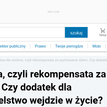
REKLAMA
Sklep
ektor publiczny
Prawo
Twoje pieniądze
Moto
plus dla seniora, czyli rekompensata za wychowanie dzieci. Czy dodatek
a, czyli rekompensata za
 Czy dodatek dla
elstwo wejdzie w życie?