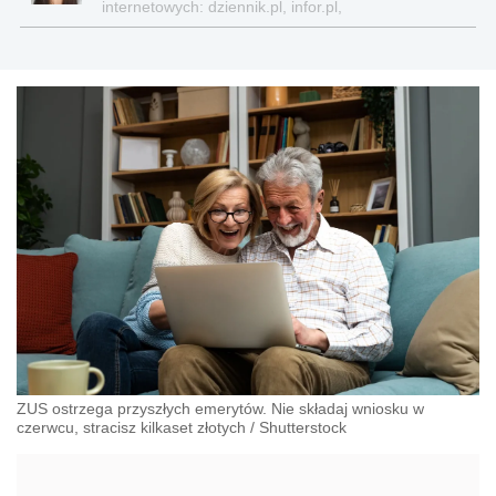
internetowych: dziennik.pl, infor.pl,
gazetaprawna.pl, forsal.pl
ZUS ostrzega przyszłych emerytów. Nie składaj wniosku w
czerwcu, stracisz kilkaset złotych
/
Shutterstock