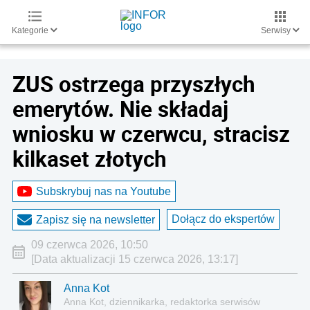
Kategorie
Serwisy
ZUS ostrzega przyszłych
emerytów. Nie składaj
wniosku w czerwcu, stracisz
kilkaset złotych
Subskrybuj nas na Youtube
Dołącz do ekspertów
Zapisz się na newsletter
09 czerwca 2026, 10:50
[Data aktualizacji 15 czerwca 2026, 13:17]
Anna Kot
Anna Kot, dziennikarka, redaktorka serwisów