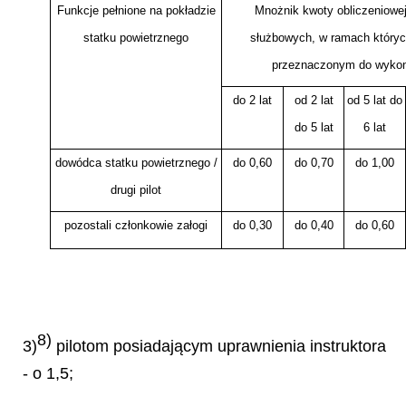
Funkcje pełnione na pokładzie
Mnożnik kwoty obliczeniowe
statku powietrznego
służbowych, w ramach któryc
przeznaczonym do wykon
do 2 lat
od 2 lat
od 5 lat do
do 5 lat
6 lat
dowódca statku powietrznego /
do 0,60
do 0,70
do 1,00
drugi pilot
pozostali członkowie załogi
do 0,30
do 0,40
do 0,60
8)
3)
pilotom posiadającym uprawnienia instruktora
- o 1,5;