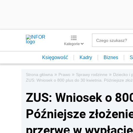
Kategorie
Księgowość
Kadry
Biznes
S
»
»
»
Strona główna
Prawo
Sprawy rodzinne
Dziecko i 
ZUS: Wniosek o 800 plus do 30 kwietnia. Późniejsze zł
ZUS: Wniosek o 800
Późniejsze złożeni
przerwę w wypłacie