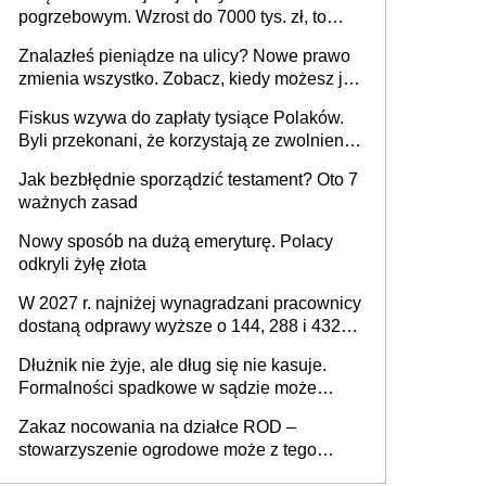
pogrzebowym. Wzrost do 7000 tys. zł, to
jeszcze nie wszystko
Znalazłeś pieniądze na ulicy? Nowe prawo
zmienia wszystko. Zobacz, kiedy możesz je
legalnie zatrzymać
Fiskus wzywa do zapłaty tysiące Polaków.
Byli przekonani, że korzystają ze zwolnienia
z podatku od sprzedaży nieruchomości
Jak bezbłędnie sporządzić testament? Oto 7
ważnych zasad
Nowy sposób na dużą emeryturę. Polacy
odkryli żyłę złota
W 2027 r. najniżej wynagradzani pracownicy
dostaną odprawy wyższe o 144, 288 i 432
złote
Dłużnik nie żyje, ale dług się nie kasuje.
Formalności spadkowe w sądzie może
załatwić wierzyciel bez zgody rodziny
Zakaz nocowania na działce ROD –
zmarłego
stowarzyszenie ogrodowe może z tego
powodu pozbawić działkowca prawa do