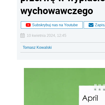
wychowawczego
Subskrybuj nas na Youtube
Zapisz
10 kwietnia 2024, 12:45
Tomasz Kowalski