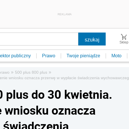
REKLAMA
Sklep
ektor publiczny
Prawo
Twoje pieniądze
Moto
»
»
prawo
500 plus 800 plus
ożenie wniosku oznacza przerwę w wypłacie świadczenia wychowawcze
 plus do 30 kwietnia.
e wniosku oznacza
 świadczenia