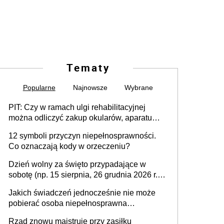
Tematy
Popularne
Najnowsze
Wybrane
PIT: Czy w ramach ulgi rehabilitacyjnej
można odliczyć zakup okularów, aparatu
słuchowego i skutera inwalidzkiego?
12 symboli przyczyn niepełnosprawności.
Co oznaczają kody w orzeczeniu?
Dzień wolny za święto przypadające w
sobotę (np. 15 sierpnia, 26 grudnia 2026 r.) –
zasady rozliczania czasu pracy, obowiązki
Jakich świadczeń jednocześnie nie może
pracodawcy (sektor prywatny i administracja
pobierać osoba niepełnosprawna
publiczna), najczęstsze pytania
[praktyczny poradnik]
Rząd znowu majstruje przy zasiłku