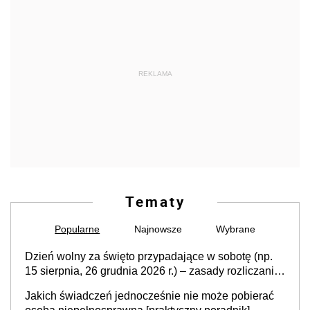
REKLAMA
Tematy
Popularne
Najnowsze
Wybrane
Dzień wolny za święto przypadające w sobotę (np.
15 sierpnia, 26 grudnia 2026 r.) – zasady rozliczania
czasu pracy, obowiązki pracodawcy (sektor prywatny
Jakich świadczeń jednocześnie nie może pobierać
i administracja publiczna), najczęstsze pytania