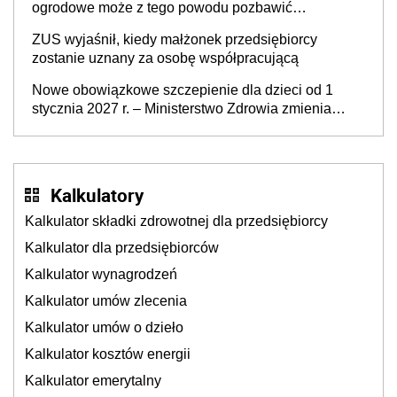
ogrodowe może z tego powodu pozbawić
działkowca prawa do działki (wypowiedzieć
ZUS wyjaśnił, kiedy małżonek przedsiębiorcy
dzierżawę)?
zostanie uznany za osobę współpracującą
Nowe obowiązkowe szczepienie dla dzieci od 1
stycznia 2027 r. – Ministerstwo Zdrowia zmienia
Program Szczepień Ochronnych na 2027 r.
Kalkulatory
Kalkulator składki zdrowotnej dla przedsiębiorcy
Kalkulator dla przedsiębiorców
Kalkulator wynagrodzeń
Kalkulator umów zlecenia
Kalkulator umów o dzieło
Kalkulator kosztów energii
Kalkulator emerytalny