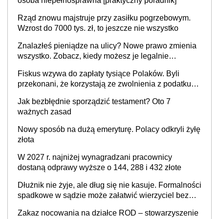
osoba niepełnosprawna [praktyczny poradnik]
Rząd znowu majstruje przy zasiłku pogrzebowym.
Wzrost do 7000 tys. zł, to jeszcze nie wszystko
Znalazłeś pieniądze na ulicy? Nowe prawo zmienia
wszystko. Zobacz, kiedy możesz je legalnie
zatrzymać
Fiskus wzywa do zapłaty tysiące Polaków. Byli
przekonani, że korzystają ze zwolnienia z podatku
od sprzedaży nieruchomości
Jak bezbłędnie sporządzić testament? Oto 7
ważnych zasad
Nowy sposób na dużą emeryturę. Polacy odkryli żyłę
złota
W 2027 r. najniżej wynagradzani pracownicy
dostaną odprawy wyższe o 144, 288 i 432 złote
Dłużnik nie żyje, ale dług się nie kasuje. Formalności
spadkowe w sądzie może załatwić wierzyciel bez
zgody rodziny zmarłego
Zakaz nocowania na działce ROD – stowarzyszenie