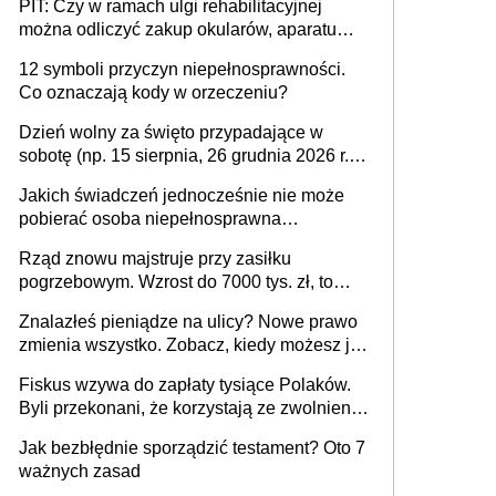
PIT: Czy w ramach ulgi rehabilitacyjnej
można odliczyć zakup okularów, aparatu
słuchowego i skutera inwalidzkiego?
12 symboli przyczyn niepełnosprawności.
Co oznaczają kody w orzeczeniu?
Dzień wolny za święto przypadające w
sobotę (np. 15 sierpnia, 26 grudnia 2026 r.) –
zasady rozliczania czasu pracy, obowiązki
Jakich świadczeń jednocześnie nie może
pracodawcy (sektor prywatny i administracja
pobierać osoba niepełnosprawna
publiczna), najczęstsze pytania
[praktyczny poradnik]
Rząd znowu majstruje przy zasiłku
pogrzebowym. Wzrost do 7000 tys. zł, to
jeszcze nie wszystko
Znalazłeś pieniądze na ulicy? Nowe prawo
zmienia wszystko. Zobacz, kiedy możesz je
legalnie zatrzymać
Fiskus wzywa do zapłaty tysiące Polaków.
Byli przekonani, że korzystają ze zwolnienia
z podatku od sprzedaży nieruchomości
Jak bezbłędnie sporządzić testament? Oto 7
ważnych zasad