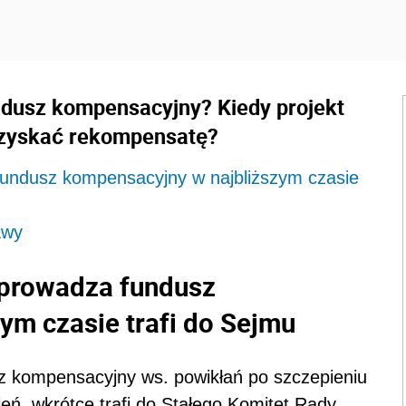
ndusz kompensacyjny? Kiedy projekt
 uzyskać rekompensatę?
undusz kompensacyjny w najbliższym czasie
awy
wprowadza fundusz
ym czasie trafi do Sejmu
z kompensacyjny ws. powikłań po szczepieniu
ień, wkrótce trafi do Stałego Komitet Rady