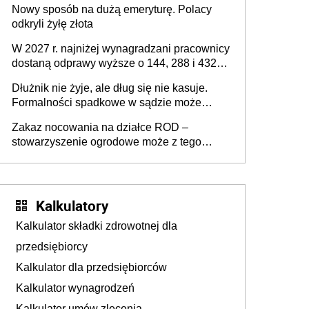
Nowy sposób na dużą emeryturę. Polacy
odkryli żyłę złota
W 2027 r. najniżej wynagradzani pracownicy
dostaną odprawy wyższe o 144, 288 i 432
złote
Dłużnik nie żyje, ale dług się nie kasuje.
Formalności spadkowe w sądzie może
załatwić wierzyciel bez zgody rodziny
Zakaz nocowania na działce ROD –
zmarłego
stowarzyszenie ogrodowe może z tego
powodu pozbawić działkowca prawa do
działki (wypowiedzieć dzierżawę)?
Kalkulatory
Kalkulator składki zdrowotnej dla
przedsiębiorcy
Kalkulator dla przedsiębiorców
Kalkulator wynagrodzeń
Kalkulator umów zlecenia