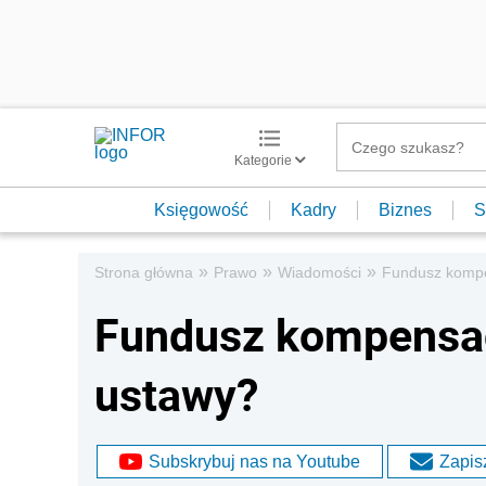
Kategorie
Księgowość
Kadry
Biznes
S
»
»
»
Strona główna
Prawo
Wiadomości
Fundusz kompe
Fundusz kompensac
ustawy?
Subskrybuj nas na Youtube
Zapisz