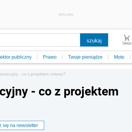
REKLAMA
Sklep
ektor publiczny
Prawo
Twoje pieniądze
Moto
nsacyjny - co z projektem ustawy?
yjny - co z projektem
 się na newsletter