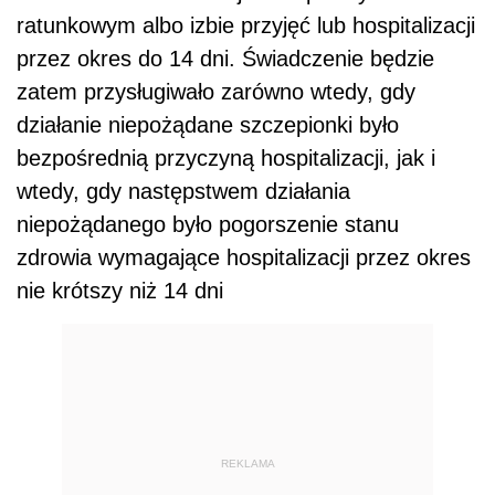
ratunkowym
a
lbo izbie przyj
ęć
lub hospitalizacji
przez okres do 14 dni. Ś
wiadczenie b
ę
dzie
zatem przys
ł
ugiwa
ł
o zarówno wtedy,
g
dy
dzia
ł
anie niepo
żą
dane szczepionki by
ł
o
bezpo
ś
redni
ą
przyczyn
ą
hospitalizacji, jak i
wtedy,
g
dy nast
ę
pstwem dzia
ł
ania
niepo
żą
danego by
ł
o pogorszenie stanu
zdrowia wymagaj
ą
ce
h
ospitalizacji przez okres
nie krótszy ni
ż
14 dni
REKLAMA