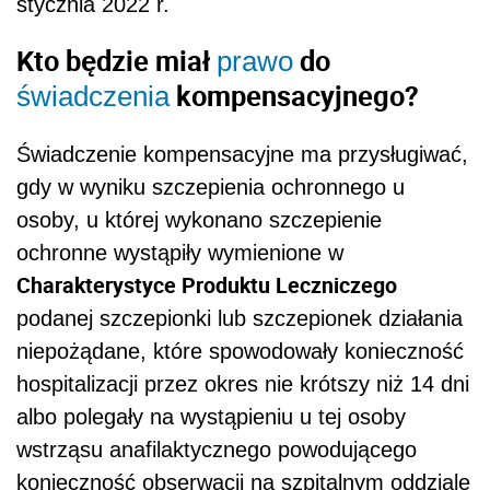
stycznia 2022 r.
Kto będzie miał
do
prawo
kompensacyjnego?
świadczenia
Świadczenie kompensacyjne ma przysługiwać,
gdy w wyniku szczepienia ochronnego u
osoby, u której wykonano
s
zczepienie
ochronne wyst
ą
pi
ł
y wymienione w
Charakterystyce Produktu Leczniczego
podanej
s
zczepionki lub szczepionek dzia
ł
ania
niepo
żą
dane, które spowodowa
ł
y konieczno
ść
h
ospitalizacji przez okres nie krótszy ni
ż
14 dni
albo polega
ł
y na wyst
ą
pieniu u tej osoby
wstrz
ą
su
a
nafilaktycznego powoduj
ą
cego
konieczno
ść
obserwacji na szpitalnym oddziale