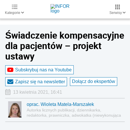
Kategorie
Serwisy
Świadczenie kompensacyjne
dla pacjentów – projekt
ustawy
Subskrybuj nas na Youtube
Dołącz do ekspertów
Zapisz się na newsletter
13 kwietnia 2021, 16:41
oprac. Wioleta Matela-Marszałek
Autorka licznych publikacji, dziennikarka,
redaktorka, prawniczka, adwokatka (niewykonująca
zawodu)