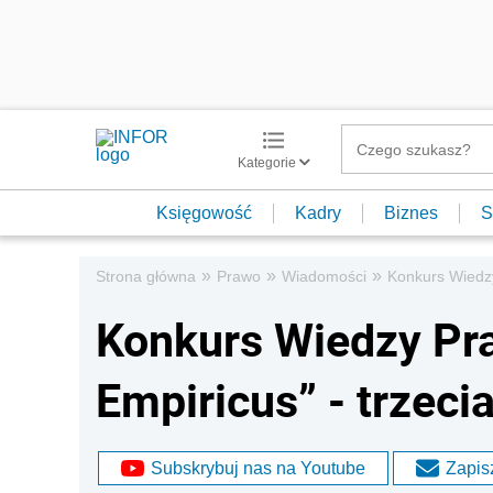
Kategorie
Księgowość
Kadry
Biznes
S
»
»
»
Strona główna
Prawo
Wiadomości
Konkurs Wiedzy
Konkurs Wiedzy Pra
Empiricus” - trzeci
Subskrybuj nas na Youtube
Zapisz