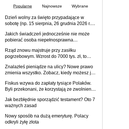
Popularne
Najnowsze
Wybrane
Dzień wolny za święto przypadające w
sobotę (np. 15 sierpnia, 26 grudnia 2026 r.) –
zasady rozliczania czasu pracy, obowiązki
Jakich świadczeń jednocześnie nie może
pracodawcy (sektor prywatny i administracja
pobierać osoba niepełnosprawna
publiczna), najczęstsze pytania
[praktyczny poradnik]
Rząd znowu majstruje przy zasiłku
pogrzebowym. Wzrost do 7000 tys. zł, to
jeszcze nie wszystko
Znalazłeś pieniądze na ulicy? Nowe prawo
zmienia wszystko. Zobacz, kiedy możesz je
legalnie zatrzymać
Fiskus wzywa do zapłaty tysiące Polaków.
Byli przekonani, że korzystają ze zwolnienia
z podatku od sprzedaży nieruchomości
Jak bezbłędnie sporządzić testament? Oto 7
ważnych zasad
Nowy sposób na dużą emeryturę. Polacy
odkryli żyłę złota