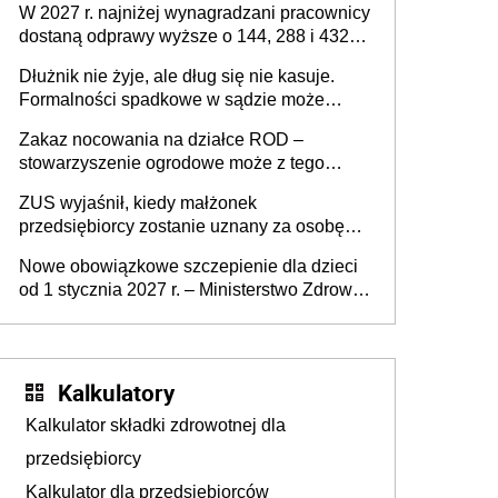
W 2027 r. najniżej wynagradzani pracownicy
dostaną odprawy wyższe o 144, 288 i 432
złote
Dłużnik nie żyje, ale dług się nie kasuje.
Formalności spadkowe w sądzie może
załatwić wierzyciel bez zgody rodziny
Zakaz nocowania na działce ROD –
zmarłego
stowarzyszenie ogrodowe może z tego
powodu pozbawić działkowca prawa do
ZUS wyjaśnił, kiedy małżonek
działki (wypowiedzieć dzierżawę)?
przedsiębiorcy zostanie uznany za osobę
współpracującą
Nowe obowiązkowe szczepienie dla dzieci
od 1 stycznia 2027 r. – Ministerstwo Zdrowia
zmienia Program Szczepień Ochronnych na
2027 r.
Kalkulatory
Kalkulator składki zdrowotnej dla
przedsiębiorcy
Kalkulator dla przedsiębiorców