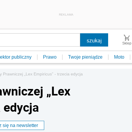
REKLAMA
Sklep
ektor publiczny
Prawo
Twoje pieniądze
Moto
 Prawniczej „Lex Empiricus” - trzecia edycja
wniczej „Lex
a edycja
 się na newsletter