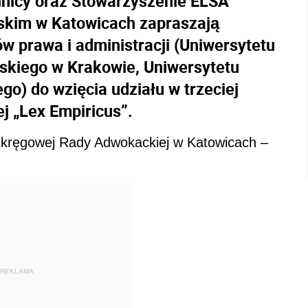
ólnicy oraz Stowarzyszenie ELSA
ąskim w Katowicach zapraszają
w prawa i administracji (Uniwersytetu
ńskiego w Krakowie, Uniwersytetu
go) do wzięcia udziału w trzeciej
j „Lex Empiricus”.
Okręgowej Rady Adwokackiej w Katowicach –
REKLAMA