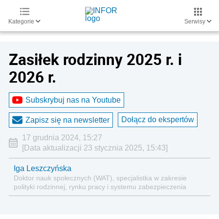
Kategorie
Serwisy
Zasiłek rodzinny 2025 r. i
2026 r.
Subskrybuj nas na Youtube
Dołącz do ekspertów
Zapisz się na newsletter
17 grudnia 2024, 15:27
[Data aktualizacji 23 stycznia 2025, 15:43]
Iga Leszczyńska
Doktor nauk społecznych (WAT), specjalistka w zakresie
polityki rodzinnej, rynku pracy i systemu zabezpieczenia
społecznego.