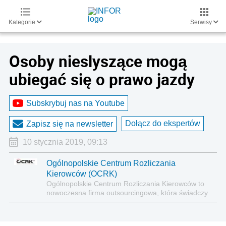
Kategorie
Serwisy
Osoby nieslyszące mogą
ubiegać się o prawo jazdy
Subskrybuj nas na Youtube
Dołącz do ekspertów
Zapisz się na newsletter
10 stycznia 2019, 09:13
Ogólnopolskie Centrum Rozliczania
Kierowców (OCRK)
Ogólnopolskie Centrum Rozliczania Kierowców to
nowoczesna firma outsourcingowa, która świadczy
kompleksowe usługi dla firm z branży TSL.