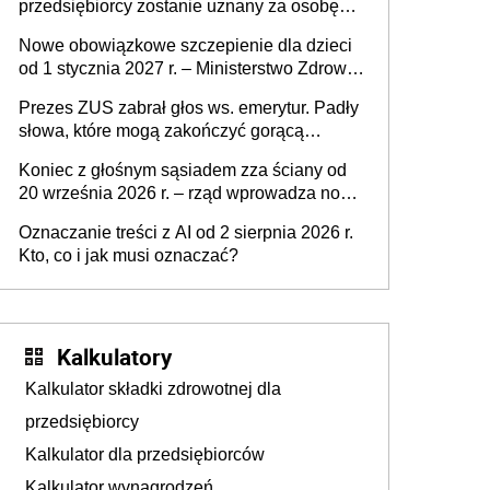
przedsiębiorcy zostanie uznany za osobę
współpracującą
Nowe obowiązkowe szczepienie dla dzieci
od 1 stycznia 2027 r. – Ministerstwo Zdrowia
zmienia Program Szczepień Ochronnych na
Prezes ZUS zabrał głos ws. emerytur. Padły
2027 r.
słowa, które mogą zakończyć gorącą
dyskusję
Koniec z głośnym sąsiadem zza ściany od
20 września 2026 r. – rząd wprowadza nowe
przepisy, które poprawią komfort życia
Oznaczanie treści z AI od 2 sierpnia 2026 r.
mieszkańców
Kto, co i jak musi oznaczać?
Kalkulatory
Kalkulator składki zdrowotnej dla
przedsiębiorcy
Kalkulator dla przedsiębiorców
Kalkulator wynagrodzeń