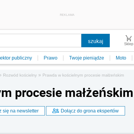
REKLAMA
Sklep
ektor publiczny
Prawo
Twoje pieniądze
Moto
»
»
Rozwód kościelny
Prawda w kościelnym procesie małżeńskim
ym procesie małżeńskim
 się na newsletter
Dołącz do grona ekspertów