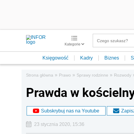
Kategorie
Księgowość
Kadry
Biznes
S
»
»
»
Strona główna
Prawo
Sprawy rodzinne
Rozwody
Prawda w kościeln
Subskrybuj nas na Youtube
Zapisz
23 stycznia 2020, 15:36