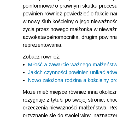
poinformował o prawnym skutku procesu
powinien również powiedzieć o fakcie nar
w nowy ślub kościelny o jego nieważnoś
życia przez nowego małżonka w nieważn
adwokata/pełnomocnika, drugim powinna
reprezentowania.
Zobacz również:
Miłość a zawarcie ważnego małżeńst
Jakich czynności powinien unikać adw
Nowo założona rodzina a kościelny pr
Może mieć miejsce również inna okoliczn
rezygnuje z tytułu po swojej stronie, ch
orzeczenia nieważności małżeństwa. Rez
przyznanie się do swojej winy, naznacz