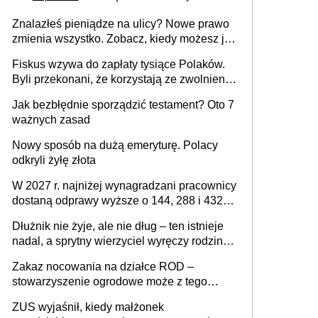
Znalazłeś pieniądze na ulicy? Nowe prawo
zmienia wszystko. Zobacz, kiedy możesz je
legalnie zatrzymać
Fiskus wzywa do zapłaty tysiące Polaków.
Byli przekonani, że korzystają ze zwolnienia
z podatku od sprzedaży nieruchomości
Jak bezbłędnie sporządzić testament? Oto 7
ważnych zasad
Nowy sposób na dużą emeryturę. Polacy
odkryli żyłę złota
W 2027 r. najniżej wynagradzani pracownicy
dostaną odprawy wyższe o 144, 288 i 432
złote
Dłużnik nie żyje, ale nie dług – ten istnieje
nadal, a sprytny wierzyciel wyręczy rodzinę
w sprawie spadkowej
Zakaz nocowania na działce ROD –
stowarzyszenie ogrodowe może z tego
powodu pozbawić działkowca prawa do
ZUS wyjaśnił, kiedy małżonek
działki (wypowiedzieć dzierżawę)?