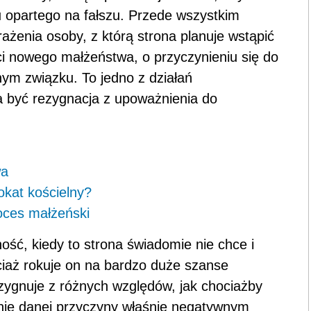
 opartego na fałszu. Przede wszystkim
ażenia osoby, z którą strona planuje wstąpić
ci nowego małżeństwa, o przyczynieniu się do
ym związku. To jedno z działań
 być rezygnacja z upoważnienia do
wa
okat kościelny?
oces małżeński
ość, kiedy to strona świadomie nie chce i
ociaż rokuje on na bardzo duże szanse
ygnuje z różnych względów, jak chociażby
enie danej przyczyny właśnie negatywnym