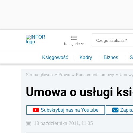
Kategorie
Księgowość
Kadry
Biznes
S
»
»
»
Strona główna
Prawo
Konsument i umowy
Umow
Umowa o usługi k
Subskrybuj nas na Youtube
Zapisz
18 października 2011, 11:35