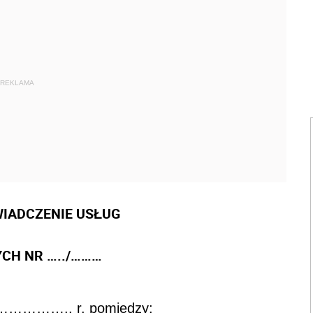
REKLAMA
IADCZENIE USŁUG
CH NR …../………
………….. r. pomiędzy: