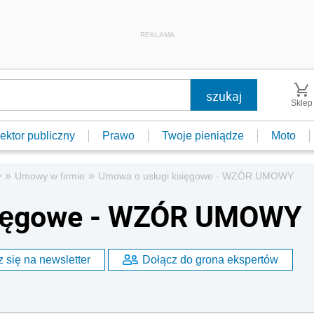
REKLAMA
Sklep
ektor publiczny
Prawo
Twoje pieniądze
Moto
»
»
y
Umowy w firmie
Umowa o usługi księgowe - WZÓR UMOWY
sięgowe - WZÓR UMOWY
 się na newsletter
Dołącz do grona ekspertów