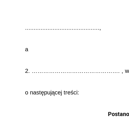
...........................................,
a
2. ………………………………………. , w dalsze
o następującej treści:
Postano