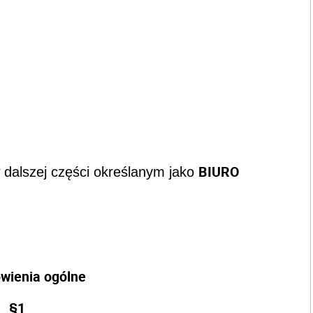
BIURO
j części określanym jako
wienia ogólne
§1