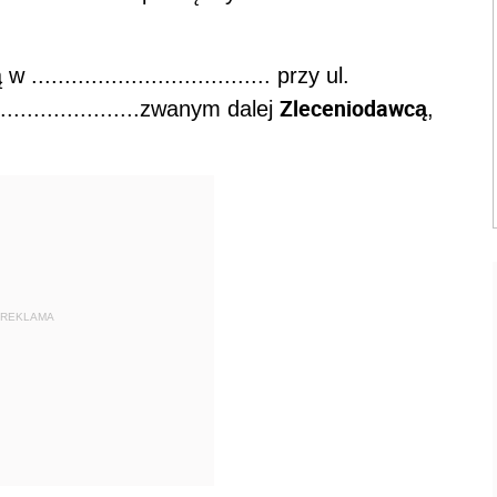
 w .................................... przy ul.
Zleceniodawcą
.......................zwanym dalej
,
REKLAMA