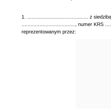
1. ......................................... z siedzibą
...................................., numer KRS ..
reprezentowanym przez: