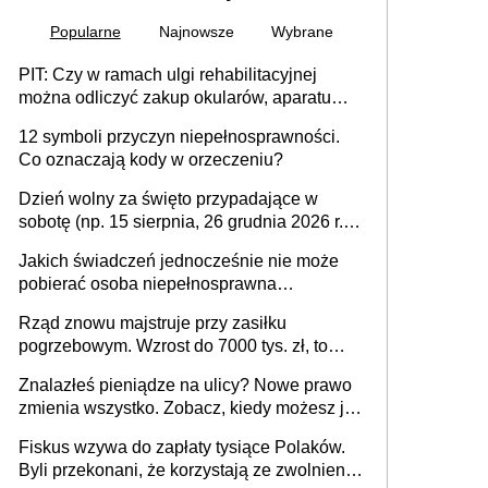
Popularne
Najnowsze
Wybrane
PIT: Czy w ramach ulgi rehabilitacyjnej
można odliczyć zakup okularów, aparatu
słuchowego i skutera inwalidzkiego?
12 symboli przyczyn niepełnosprawności.
Co oznaczają kody w orzeczeniu?
Dzień wolny za święto przypadające w
sobotę (np. 15 sierpnia, 26 grudnia 2026 r.) –
zasady rozliczania czasu pracy, obowiązki
Jakich świadczeń jednocześnie nie może
pracodawcy (sektor prywatny i administracja
pobierać osoba niepełnosprawna
publiczna), najczęstsze pytania
[praktyczny poradnik]
Rząd znowu majstruje przy zasiłku
pogrzebowym. Wzrost do 7000 tys. zł, to
jeszcze nie wszystko
Znalazłeś pieniądze na ulicy? Nowe prawo
zmienia wszystko. Zobacz, kiedy możesz je
legalnie zatrzymać
Fiskus wzywa do zapłaty tysiące Polaków.
Byli przekonani, że korzystają ze zwolnienia