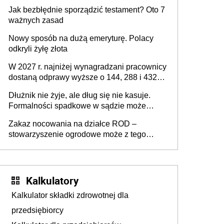
z podatku od sprzedaży nieruchomości
Jak bezbłędnie sporządzić testament? Oto 7
ważnych zasad
Nowy sposób na dużą emeryturę. Polacy
odkryli żyłę złota
W 2027 r. najniżej wynagradzani pracownicy
dostaną odprawy wyższe o 144, 288 i 432
złote
Dłużnik nie żyje, ale dług się nie kasuje.
Formalności spadkowe w sądzie może
załatwić wierzyciel bez zgody rodziny
Zakaz nocowania na działce ROD –
zmarłego
stowarzyszenie ogrodowe może z tego
powodu pozbawić działkowca prawa do
działki (wypowiedzieć dzierżawę)?
Kalkulatory
Kalkulator składki zdrowotnej dla
przedsiębiorcy