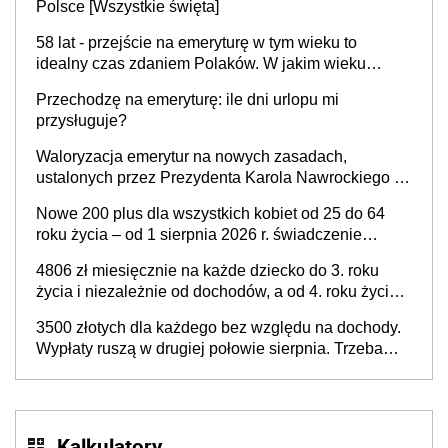
Polsce [Wszystkie święta]
58 lat - przejście na emeryturę w tym wieku to
idealny czas zdaniem Polaków. W jakim wieku
faktycznie wnioskujemy o emeryturę i dlaczego?
Przechodzę na emeryturę: ile dni urlopu mi
przysługuje?
Waloryzacja emerytur na nowych zasadach,
ustalonych przez Prezydenta Karola Nawrockiego –
już nie tylko procentowa, ale również kwotowa
Nowe 200 plus dla wszystkich kobiet od 25 do 64
podwyżka świadczeń?
roku życia – od 1 sierpnia 2026 r. świadczenie
przysługuje w ramach nowego programu rządowego
4806 zł miesięcznie na każde dziecko do 3. roku
życia i niezależnie od dochodów, a od 4. roku życia
800 plus – nowe świadczenie ma odwrócić trend
3500 złotych dla każdego bez względu na dochody.
spadku liczby urodzeń w Polsce
Wypłaty ruszą w drugiej połowie sierpnia. Trzeba
jednak złożyć wniosek
Kalkulatory