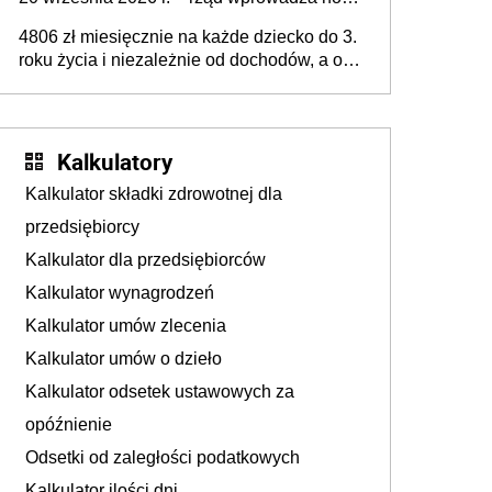
przepisy, które poprawią komfort życia
4806 zł miesięcznie na każde dziecko do 3.
mieszkańców
roku życia i niezależnie od dochodów, a od
4. roku życia 800 plus – nowe świadczenie
ma odwrócić trend spadku liczby urodzeń w
Polsce
Kalkulatory
Kalkulator składki zdrowotnej dla
przedsiębiorcy
Kalkulator dla przedsiębiorców
Kalkulator wynagrodzeń
Kalkulator umów zlecenia
Kalkulator umów o dzieło
Kalkulator odsetek ustawowych za
opóźnienie
Odsetki od zaległości podatkowych
Kalkulator ilości dni