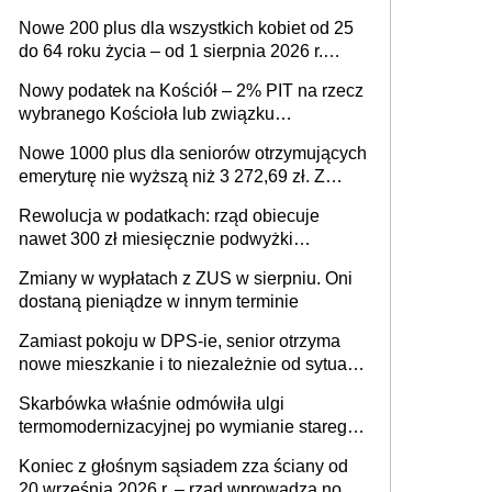
ważnym wniosku dla matek i ojców
Nowe 200 plus dla wszystkich kobiet od 25
do 64 roku życia – od 1 sierpnia 2026 r.
świadczenie przysługuje w ramach nowego
Nowy podatek na Kościół – 2% PIT na rzecz
programu rządowego
wybranego Kościoła lub związku
wyznaniowego. Premier potwierdza prace
Nowe 1000 plus dla seniorów otrzymujących
nad zmianami w systemie finansowania
emeryturę nie wyższą niż 3 272,69 zł. Z
wnioskami należy się pospieszyć, bo
Rewolucja w podatkach: rząd obiecuje
spóźnialscy świadczenia nie otrzymają
nawet 300 zł miesięcznie podwyżki
każdemu jeszcze przed wyborami
Zmiany w wypłatach z ZUS w sierpniu. Oni
dostaną pieniądze w innym terminie
Zamiast pokoju w DPS-ie, senior otrzyma
nowe mieszkanie i to niezależnie od sytuacji
materialnej – rząd ogłasza nowy program
Skarbówka właśnie odmówiła ulgi
wsparcia dla osób po 60 roku życia
termomodernizacyjnej po wymianie starego
pieca. Uwaga, decyduje ważny szczegół!
Koniec z głośnym sąsiadem zza ściany od
20 września 2026 r. – rząd wprowadza nowe