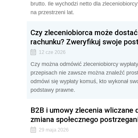
brutto. Ile wychodzi netto dla zleceniobior
na przestrzeni lat.
Czy zleceniobiorca może dostać 
rachunku? Zweryfikuj swoje pos
12 cze 2026
Czy można odmówić zleceniobiorcy wypłat
przepisach nie zawsze można znaleźć prost
odmówi się wypłaty komuś, kto wykonał swo
podstawy prawne.
B2B i umowy zlecenia wliczane 
zmiana społecznego postrzegani
29 maja 2026