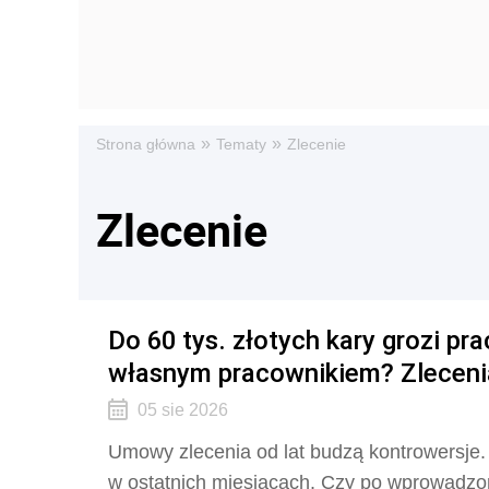
»
»
Strona główna
Tematy
Zlecenie
Zlecenie
Do 60 tys. złotych kary grozi pr
własnym pracownikiem? Zlecenia
05 sie 2026
Umowy zlecenia od lat budzą kontrowersje. 
w ostatnich miesiącach. Czy po wprowadzo