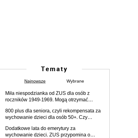
Tematy
Najnowsze
Wybrane
Miła niespodzianka od ZUS dla osób z
roczników 1949-1969. Mogą otrzymać
specjalną emeryturę
800 plus dla seniora, czyli rekompensata za
wychowanie dzieci dla osób 50+. Czy
dodatek dla seniorów za rodzicielstwo
Dodatkowe lata do emerytury za
wejdzie w życie?
wychowanie dzieci. ZUS przypomina o