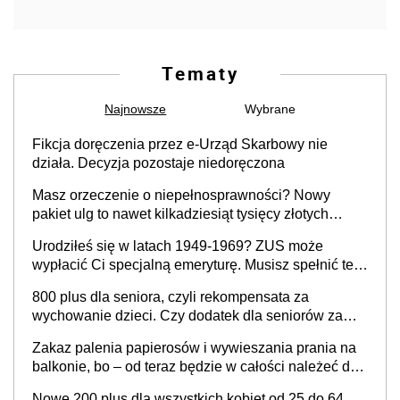
Tematy
Najnowsze
Wybrane
Fikcja doręczenia przez e-Urząd Skarbowy nie
działa. Decyzja pozostaje niedoręczona
Masz orzeczenie o niepełnosprawności? Nowy
pakiet ulg to nawet kilkadziesiąt tysięcy złotych
rocznie. Sprawdź, jak odebrać pieniądze
Urodziłeś się w latach 1949-1969? ZUS może
wypłacić Ci specjalną emeryturę. Musisz spełnić te
warunki
800 plus dla seniora, czyli rekompensata za
wychowanie dzieci. Czy dodatek dla seniorów za
rodzicielstwo wejdzie w życie?
Zakaz palenia papierosów i wywieszania prania na
balkonie, bo – od teraz będzie w całości należeć do
nieruchomości wspólnej, a właścicielowi mieszkania
Nowe 200 plus dla wszystkich kobiet od 25 do 64