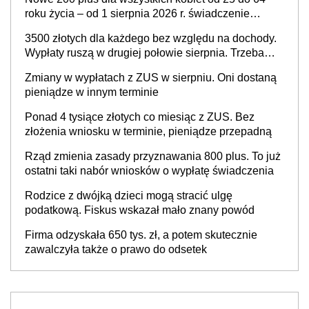
przysługiwać będzie wyłącznie służebność? Nowy
roku życia – od 1 sierpnia 2026 r. świadczenie
projekt rządowy
przysługuje w ramach nowego programu rządowego
3500 złotych dla każdego bez względu na dochody.
Wypłaty ruszą w drugiej połowie sierpnia. Trzeba
jednak złożyć wniosek
Zmiany w wypłatach z ZUS w sierpniu. Oni dostaną
pieniądze w innym terminie
Ponad 4 tysiące złotych co miesiąc z ZUS. Bez
złożenia wniosku w terminie, pieniądze przepadną
Rząd zmienia zasady przyznawania 800 plus. To już
ostatni taki nabór wniosków o wypłatę świadczenia
Rodzice z dwójką dzieci mogą stracić ulgę
podatkową. Fiskus wskazał mało znany powód
Firma odzyskała 650 tys. zł, a potem skutecznie
zawalczyła także o prawo do odsetek