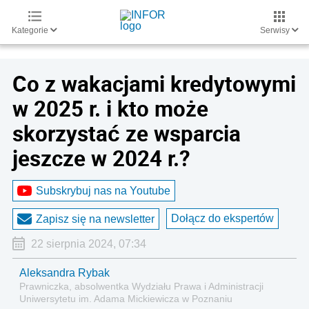
Kategorie
Serwisy
Co z wakacjami kredytowymi
w 2025 r. i kto może
skorzystać ze wsparcia
jeszcze w 2024 r.?
Subskrybuj nas na Youtube
Dołącz do ekspertów
Zapisz się na newsletter
22 sierpnia 2024, 07:34
Aleksandra Rybak
Prawniczka, absolwentka Wydziału Prawa i Administracji
Uniwersytetu im. Adama Mickiewicza w Poznaniu