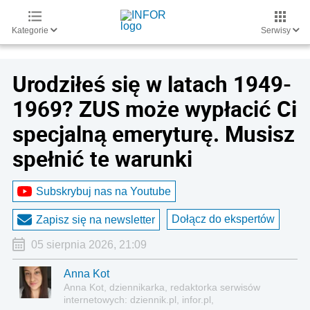
Kategorie
Serwisy
Urodziłeś się w latach 1949-
1969? ZUS może wypłacić Ci
specjalną emeryturę. Musisz
spełnić te warunki
Subskrybuj nas na Youtube
Dołącz do ekspertów
Zapisz się na newsletter
05 sierpnia 2026, 21:09
Anna Kot
Anna Kot, dziennikarka, redaktorka serwisów
internetowych: dziennik.pl, infor.pl,