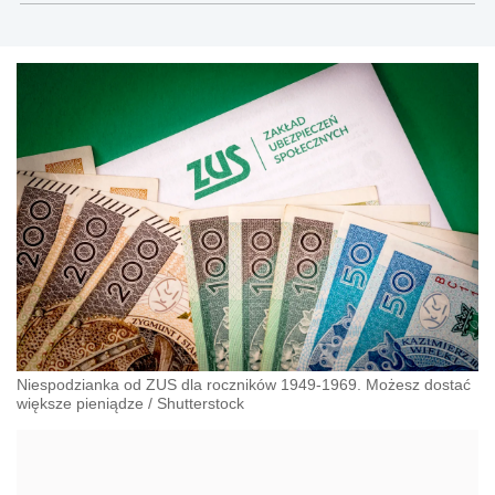
gazetaprawna.pl, forsal.pl
Niespodzianka od ZUS dla roczników 1949-1969. Możesz dostać
większe pieniądze
/
Shutterstock