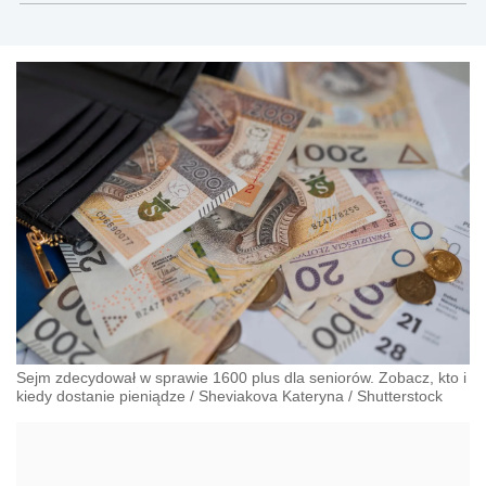
gazetaprawna.pl, forsal.pl
Sejm zdecydował w sprawie 1600 plus dla seniorów. Zobacz, kto i
kiedy dostanie pieniądze
/
Sheviakova Kateryna
/
Shutterstock