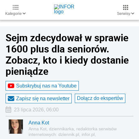
Kategorie
Serwisy
Sejm zdecydował w sprawie
1600 plus dla seniorów.
Zobacz, kto i kiedy dostanie
pieniądze
Subskrybuj nas na Youtube
Dołącz do ekspertów
Zapisz się na newsletter
23 lipca 2026, 06:00
Anna Kot
Anna Kot, dziennikarka, redaktorka serwisów
internetowych: dziennik.pl, infor.pl,