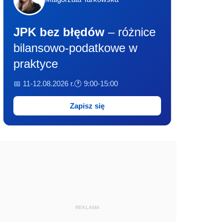
JPK bez błędów
– różnice
bilansowo-podatkowe w
praktyce
📅 11-12.08.2026 r.
🕐 9:00-15:00
Zapisz się
REKLAMA