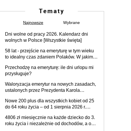
Tematy
Najnowsze
Wybrane
Dni wolne od pracy 2026. Kalendarz dni
wolnych w Polsce [Wszystkie święta]
58 lat - przejście na emeryturę w tym wieku
to idealny czas zdaniem Polaków. W jakim
wieku faktycznie wnioskujemy o emeryturę i
Przechodzę na emeryturę: ile dni urlopu mi
dlaczego?
przysługuje?
Waloryzacja emerytur na nowych zasadach,
ustalonych przez Prezydenta Karola
Nawrockiego – już nie tylko procentowa, ale
Nowe 200 plus dla wszystkich kobiet od 25
również kwotowa podwyżka świadczeń?
do 64 roku życia – od 1 sierpnia 2026 r.
świadczenie przysługuje w ramach nowego
4806 zł miesięcznie na każde dziecko do 3.
programu rządowego
roku życia i niezależnie od dochodów, a od
4. roku życia 800 plus – nowe świadczenie