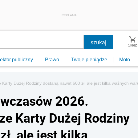
REKLAMA
Sklep
ektor publiczny
Prawo
Twoje pieniądze
Moto
Karty Dużej Rodziny dostaną nawet 600 zł, ale jest kilka ważnych wa
 wczasów 2026.
cze Karty Dużej Rodziny
, ale jest kilka