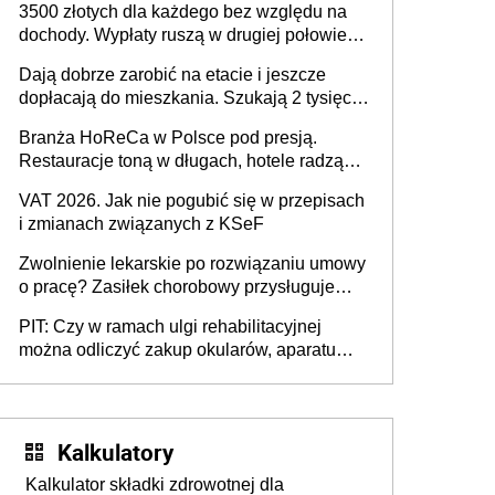
3500 złotych dla każdego bez względu na
ma odwrócić trend spadku liczby urodzeń w
dochody. Wypłaty ruszą w drugiej połowie
Polsce
sierpnia. Trzeba jednak złożyć wniosek
Dają dobrze zarobić na etacie i jeszcze
dopłacają do mieszkania. Szukają 2 tysięcy
pracowników
Branża HoReCa w Polsce pod presją.
Restauracje toną w długach, hotele radzą
sobie lepiej [GOŚĆ INFOR.PL]
VAT 2026. Jak nie pogubić się w przepisach
i zmianach związanych z KSeF
Zwolnienie lekarskie po rozwiązaniu umowy
o pracę? Zasiłek chorobowy przysługuje
tylko w przypadku zachorowania w ciągu 14
PIT: Czy w ramach ulgi rehabilitacyjnej
dni od ustania stosunku pracy
można odliczyć zakup okularów, aparatu
słuchowego i skutera inwalidzkiego?
Kalkulatory
Kalkulator składki zdrowotnej dla