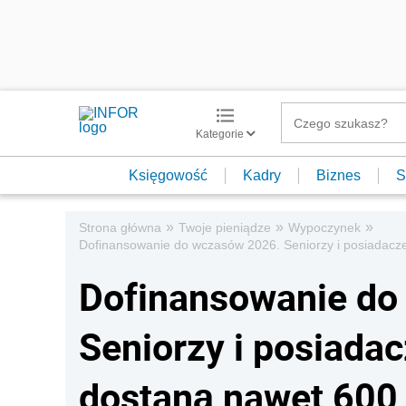
Kategorie
Księgowość
Kadry
Biznes
S
»
»
»
Strona główna
Twoje pieniądze
Wypoczynek
Dofinansowanie do wczasów 2026. Seniorzy i posiadacze 
Dofinansowanie do
Seniorzy i posiada
dostaną nawet 600 zł