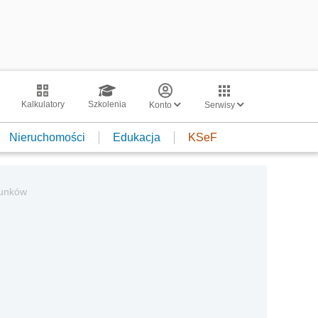
Kalkulatory
Szkolenia
Konto
Serwisy
Nieruchomości
Edukacja
KSeF
runków