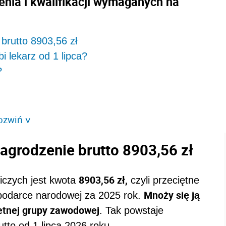
enia i kwalifikacji wymaganych na
brutto 8903,56 zł
i lekarz od 1 lipca?
?
ozwiń
>
agrodzenie brutto 8903,56 zł
8903,56 zł,
czych jest kwota
czyli przeciętne
Mnoży się ją
podarce narodowej za 2025 rok.
etnej grupy zawodowej
. Tak powstaje
tto od 1 lipca 2026 roku.