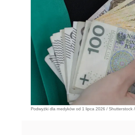
Podwyżki dla medyków od 1 lipca 2026
/
Shutterstock
/