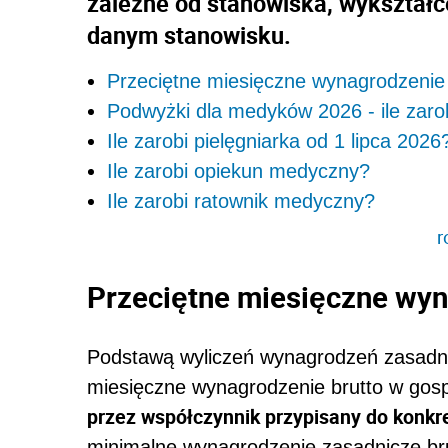
zależne od stanowiska, wykształc
danym stanowisku.
Przeciętne miesięczne wynagrodzenie 
Podwyżki dla medyków 2026 - ile zarob
Ile zarobi pielęgniarka od 1 lipca 2026
Ile zarobi opiekun medyczny?
Ile zarobi ratownik medyczny?
r
Przeciętne miesięczne wyn
Podstawą wyliczeń wynagrodzeń zasadni
miesięczne wynagrodzenie brutto w gos
przez współczynnik przypisany do konkr
minimalne wynagrodzenie zasadnicze bru