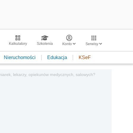
Kalkulatory
Szkolenia
Konto
Serwisy
Nieruchomości
Edukacja
KSeF
gniarek, lekarzy, opiekunów medycznych, salowych?