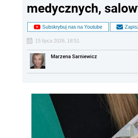
medycznych, salow
Subskrybuj nas na Youtube
Zapisz
15 lipca 2026, 18:51
Marzena Sarniewicz