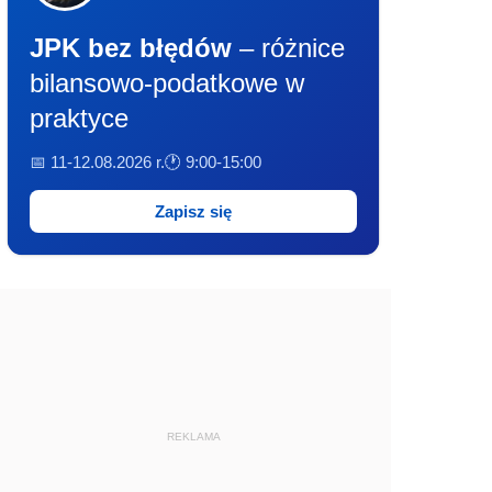
JPK bez błędów
– różnice
bilansowo-podatkowe w
praktyce
📅 11-12.08.2026 r.
🕐 9:00-15:00
Zapisz się
REKLAMA