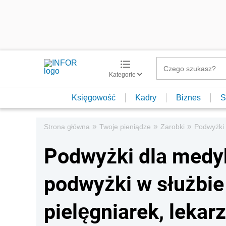
Kategorie
Księgowość
Kadry
Biznes
S
»
»
»
Strona główna
Twoje pieniądze
Zarobki
Podwyżki 
Podwyżki dla medy
podwyżki w służbie
pielęgniarek, lekar