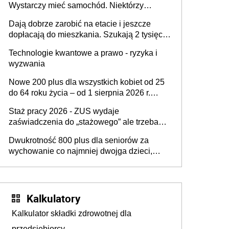
Wystarczy mieć samochód. Niektórzy
zapominają o tej uldze w rozliczeniach ze
Dają dobrze zarobić na etacie i jeszcze
skarbówką
dopłacają do mieszkania. Szukają 2 tysięcy
pracowników
Technologie kwantowe a prawo - ryzyka i
wyzwania
Nowe 200 plus dla wszystkich kobiet od 25
do 64 roku życia – od 1 sierpnia 2026 r.
świadczenie przysługuje w ramach nowego
Staż pracy 2026 - ZUS wydaje
programu rządowego
zaświadczenia do „stażowego” ale trzeba
złożyć wniosek USP albo US-7 (za okresy
Dwukrotność 800 plus dla seniorów za
sprzed 1999 roku). Jak odebrać
wychowanie co najmniej dwojga dzieci,
zaświadczenie z ZUS?
które „pracują w Polsce i zasilają budżet
państwa poprzez płacenie podatków?
Zapadła decyzja Sejmu
Kalkulatory
Kalkulator składki zdrowotnej dla
przedsiębiorcy