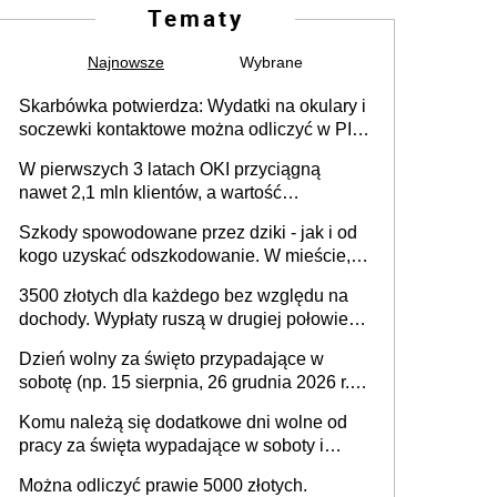
Tematy
Najnowsze
Wybrane
Skarbówka potwierdza: Wydatki na okulary i
soczewki kontaktowe można odliczyć w PIT.
Główny warunek - orzeczenie o
W pierwszych 3 latach OKI przyciągną
niepełnosprawności. Częściowe
nawet 2,1 mln klientów, a wartość
dofinansowanie (np. z zfśs) pomniejsza
zgromadzonych aktywów przekroczy 100
odliczenie
Szkody spowodowane przez dziki - jak i od
mld zł
kogo uzyskać odszkodowanie. W mieście,
na drodze i na terenach rolniczych
3500 złotych dla każdego bez względu na
dochody. Wypłaty ruszą w drugiej połowie
sierpnia. Trzeba jednak złożyć wniosek
Dzień wolny za święto przypadające w
sobotę (np. 15 sierpnia, 26 grudnia 2026 r.) –
zasady rozliczania czasu pracy, obowiązki
Komu należą się dodatkowe dni wolne od
pracodawcy (sektor prywatny i administracja
pracy za święta wypadające w soboty i
publiczna), najczęstsze pytania
niedziele? Jak to wygląda w 2026 roku?
Można odliczyć prawie 5000 złotych.