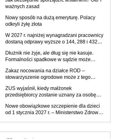
ważnych zasad
Nowy sposób na dużą emeryturę. Polacy
odkryli żyłę złota
W 2027 r. najniżej wynagradzani pracownicy
dostaną odprawy wyższe o 144, 288 i 432
złote
Dłużnik nie żyje, ale dług się nie kasuje.
Formalności spadkowe w sądzie może
załatwić wierzyciel bez zgody rodziny
Zakaz nocowania na działce ROD –
zmarłego
stowarzyszenie ogrodowe może z tego
powodu pozbawić działkowca prawa do
ZUS wyjaśnił, kiedy małżonek
działki (wypowiedzieć dzierżawę)?
przedsiębiorcy zostanie uznany za osobę
współpracującą
Nowe obowiązkowe szczepienie dla dzieci
od 1 stycznia 2027 r. – Ministerstwo Zdrowia
zmienia Program Szczepień Ochronnych na
2027 r.