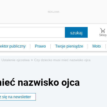
REKLAMA
Sklep
ektor publiczny
Prawo
Twoje pieniądze
Moto
»
»
Ustalenie ojcostwa
Czy dziecko musi mieć nazwisko ojca
ieć nazwisko ojca
 się na newsletter