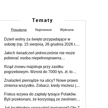
Tematy
Popularne
Najnowsze
Wybrane
Dzień wolny za święto przypadające w
sobotę (np. 15 sierpnia, 26 grudnia 2026 r.) –
zasady rozliczania czasu pracy, obowiązki
Jakich świadczeń jednocześnie nie może
pracodawcy (sektor prywatny i administracja
pobierać osoba niepełnosprawna
publiczna), najczęstsze pytania
[praktyczny poradnik]
Rząd znowu majstruje przy zasiłku
pogrzebowym. Wzrost do 7000 tys. zł, to
jeszcze nie wszystko
Znalazłeś pieniądze na ulicy? Nowe prawo
zmienia wszystko. Zobacz, kiedy możesz je
legalnie zatrzymać
Fiskus wzywa do zapłaty tysiące Polaków.
Byli przekonani, że korzystają ze zwolnienia
z podatku od sprzedaży nieruchomości
Jak bezbłędnie sporządzić testament? Oto 7