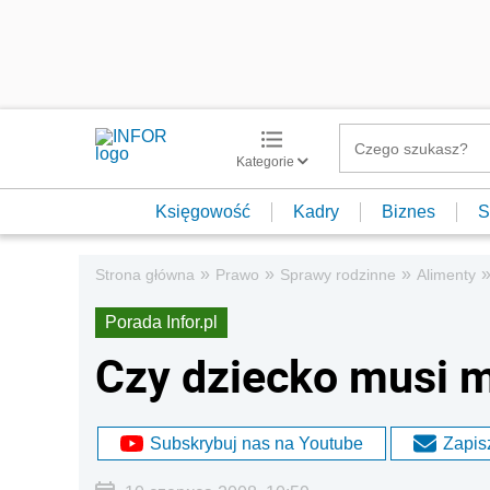
Kategorie
Księgowość
Kadry
Biznes
S
»
»
»
Strona główna
Prawo
Sprawy rodzinne
Alimenty
Porada Infor.pl
Czy dziecko musi m
Subskrybuj nas na Youtube
Zapisz