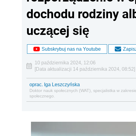
dochodu rodziny a
uczącej się
Subskrybuj nas na Youtube
Zapisz
10 października 2024, 12:06
[Data aktualizacji 14 października 2024, 08:52]
oprac. Iga Leszczyńska
Doktor nauk społecznych (WAT), specjalistka w zakresie
społecznego.