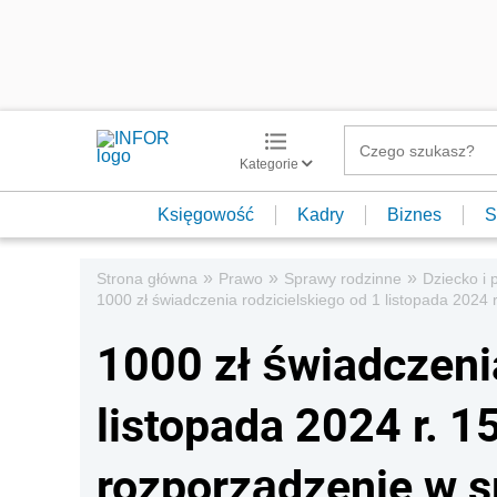
Kategorie
Księgowość
Kadry
Biznes
S
»
»
»
Strona główna
Prawo
Sprawy rodzinne
Dziecko i 
1000 zł świadczenia rodzicielskiego od 1 listopada 2024
1000 zł świadczenia
listopada 2024 r. 1
rozporządzenie w 