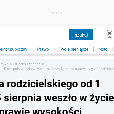
REKLAMA
Sklep
ektor publiczny
Prawo
Twoje pieniądze
Moto
»
»
prawo
Dziecko i finanse
 r. 15 sierpnia weszło w życie rozporządzenie w sprawie wysokości doc
 rodzicielskiego od 1
5 sierpnia weszło w życie
sprawie wysokości