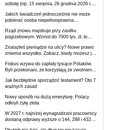
sobotę (np. 15 sierpnia, 26 grudnia 2026 r.) –
zasady rozliczania czasu pracy, obowiązki
Jakich świadczeń jednocześnie nie może
pracodawcy (sektor prywatny i administracja
pobierać osoba niepełnosprawna
publiczna), najczęstsze pytania
[praktyczny poradnik]
Rząd znowu majstruje przy zasiłku
pogrzebowym. Wzrost do 7000 tys. zł, to
jeszcze nie wszystko
Znalazłeś pieniądze na ulicy? Nowe prawo
zmienia wszystko. Zobacz, kiedy możesz je
legalnie zatrzymać
Fiskus wzywa do zapłaty tysiące Polaków.
Byli przekonani, że korzystają ze zwolnienia
z podatku od sprzedaży nieruchomości
Jak bezbłędnie sporządzić testament? Oto 7
ważnych zasad
Nowy sposób na dużą emeryturę. Polacy
odkryli żyłę złota
W 2027 r. najniżej wynagradzani pracownicy
dostaną odprawy wyższe o 144, 288 i 432
złote
Dłużnik nie żyje, ale dług się nie kasuje.