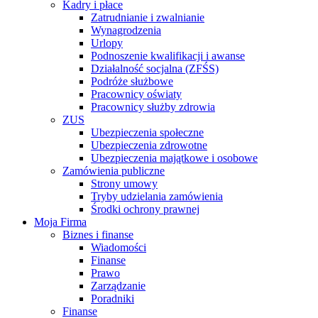
Kadry i płace
Zatrudnianie i zwalnianie
Wynagrodzenia
Urlopy
Podnoszenie kwalifikacji i awanse
Działalność socjalna (ZFŚS)
Podróże służbowe
Pracownicy oświaty
Pracownicy służby zdrowia
ZUS
Ubezpieczenia społeczne
Ubezpieczenia zdrowotne
Ubezpieczenia majątkowe i osobowe
Zamówienia publiczne
Strony umowy
Tryby udzielania zamówienia
Środki ochrony prawnej
Moja Firma
Biznes i finanse
Wiadomości
Finanse
Prawo
Zarządzanie
Poradniki
Finanse