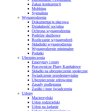
Zakaz konkurencji
Mobbing
Sygnalista
Wynagrodzenia
Dokumentacja płacowa
Działalność socjalna
Ochrona wynagrodzenia
Podróże służbowe
Rozliczanie wynagrodzeń
Składniki wynagrodzenia
Wynagrodzenie minimalne
Podatki
Ubezpieczenia
Emerytury i renty
Pracownicze Plany Kapitałowe
Składki na ubezpieczenie społeczne
Świadczenie przedemerytalne
Ubezpieczenie zdrowotne
Zasady podlegania
Zasiłki i inne świadczenia
Urlopy
Macierzyński
Urlop rodzicielski
Urlop na żądanie