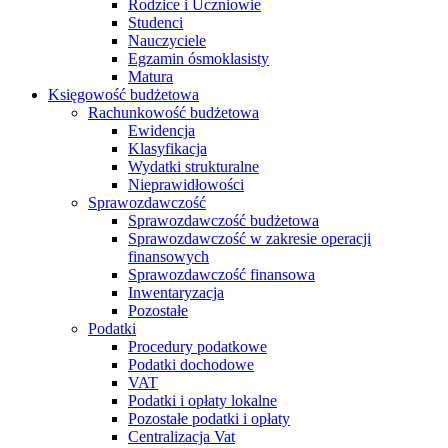
Rodzice i Uczniowie
Studenci
Nauczyciele
Egzamin ósmoklasisty
Matura
Księgowość budżetowa
Rachunkowość budżetowa
Ewidencja
Klasyfikacja
Wydatki strukturalne
Nieprawidłowości
Sprawozdawczość
Sprawozdawczość budżetowa
Sprawozdawczość w zakresie operacji
finansowych
Sprawozdawczość finansowa
Inwentaryzacja
Pozostałe
Podatki
Procedury podatkowe
Podatki dochodowe
VAT
Podatki i opłaty lokalne
Pozostałe podatki i opłaty
Centralizacja Vat