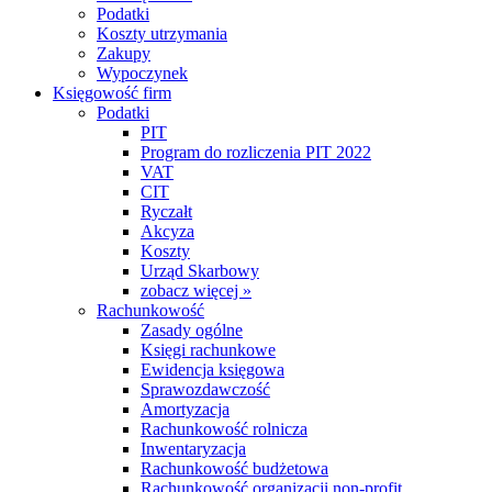
Podatki
Koszty utrzymania
Zakupy
Wypoczynek
Księgowość firm
Podatki
PIT
Program do rozliczenia PIT 2022
VAT
CIT
Ryczałt
Akcyza
Koszty
Urząd Skarbowy
zobacz więcej »
Rachunkowość
Zasady ogólne
Księgi rachunkowe
Ewidencja księgowa
Sprawozdawczość
Amortyzacja
Rachunkowość rolnicza
Inwentaryzacja
Rachunkowość budżetowa
Rachunkowość organizacji non-profit