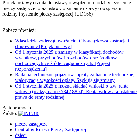
Projekt ustawy o zmianie ustawy o wspieraniu rodziny i systemie
pieczy zastępczej oraz ustawy o zmianie ustawy o wspieraniu
rodziny i systemie pieczy zastępczej (UD166)
Zobacz również:
Właściciele zwierząt uważajcie! Obowiązkowa kastracja i
chipowanie [Projekt ustawy]
Od 1 stycznia 2025 r. zmiany w klasyfikacji dochodów,
wydatków, przychodów i rozchodów oraz środków
pochodzących ze źródeł zagranicznych. [Projekt
rozporządzenia]
Badania techniczne pojazdów: opłaty za badanie techniczne,
waloryzacja wysokości opłaty. Szykują się zmiany
Od 1 stycznia 2025 r. można składać wnioski o tzw. rentę
wdowią (maksymalnie 5342,88 zł). Renta wdowia a ustalenie
prawa do renty rodzinnej
Autopromocja
Źródło:
piecza zastępcza
Centralny Rejestr Pieczy Zastępczej
dzieci