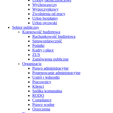
Urlopy okolicznościowe
Wychowawczy
Wypoczynkowy
Zwolnienia od pracy
Urlop bezpłatny
Urlop ojcowski
Sektor publiczny
Księgowość budżetowa
Rachunkowość budżetowa
Sprawozdawczość
Podatki
Kadry i płace
ZUS
Zamówienia publiczne
Organizacja
Prawo administracyjne
Postępowanie administracyjne
Ustrój i jednostki
Pracownicy
Klienci
Spółka komunalna
RODO
Compliance
Prawo wodne
Orzeczenia