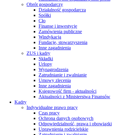
Obrót gospodarczy
Działalność gospodarcza
Spółki
Cło
Finanse i inwestycje
Zamówienia publiczne
Windykacja
Fundacje, stowarzyszenia
Inne zagadnienia
ZUS i kadry
Składki
Urlopy
Wynagrodzenia
Zatrudnianie i zwalnianie
Umowy zlecenia
Inne zagadnienia
Księgowość firm - aktualności
Aktualności z Ministerstwa Finansów
Kadry
Indywidualne prawo pracy
Czas pracy
Ochrona danych osobowych
Odpowiedzialność, prawa i obowiązki
Uprawnienia rodzicielskie
Zatrudnianie i zwalnianie