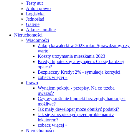
Testy aut
Auto i prawo
Logistyka
Jednoślad
Galerie
Alkotest on-line
Nieruchomości
Wiadomości
Zakup kawalerki w 2023 roku. Sprawdzamy, czy
warto
Koszty utrzymania mieszkania 2023
Kredyt hipoteczny a wynajem. Co się bardziej
opłaca?
Bezpieczny Kredyt 2% - symulacja korzyści
zobacz więcej »
Prawo
Wynajem pokoju - przepisy. Na co trzeba
uważać?
Czy wykreślenie hipoteki bez zgody banku jest
możliwe?
Jak mały deweloper może obniżyć podatki?
Jak się zabezpieczyć przed problemami z
lokatorem?
zobacz więcej »
Nieruchomości