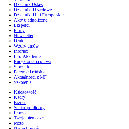
Dziennik Ustaw
Dzienniki Urzędowe
Dzienniki Unii Europejskiej
Akty ujednolicone
Eksperci
Firmy
Newsletter
Druki
Wzory umów
Inforlex
InforAkademia
Encyklopedia prawa
Słownik
Paremie łacińskie
Aktualności z MF
Szkolenia
Księgowość
Kadry
Biznes
Sektor publiczny
Prawo
Twoje pieniądze
Moto
Nieruchomości