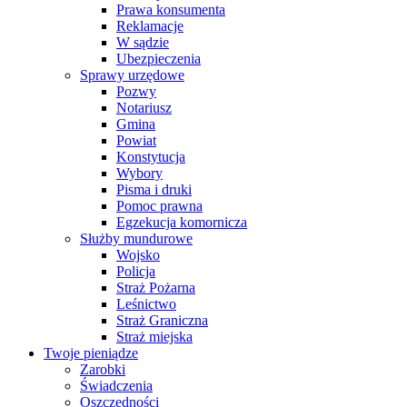
Prawa konsumenta
Reklamacje
W sądzie
Ubezpieczenia
Sprawy urzędowe
Pozwy
Notariusz
Gmina
Powiat
Konstytucja
Wybory
Pisma i druki
Pomoc prawna
Egzekucja komornicza
Służby mundurowe
Wojsko
Policja
Straż Pożarna
Leśnictwo
Straż Graniczna
Straż miejska
Twoje pieniądze
Zarobki
Świadczenia
Oszczędności