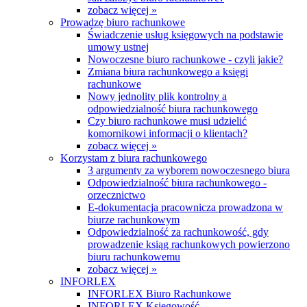
zobacz więcej »
Prowadzę biuro rachunkowe
Świadczenie usług księgowych na podstawie
umowy ustnej
Nowoczesne biuro rachunkowe - czyli jakie?
Zmiana biura rachunkowego a księgi
rachunkowe
Nowy jednolity plik kontrolny a
odpowiedzialność biura rachunkowego
Czy biuro rachunkowe musi udzielić
komornikowi informacji o klientach?
zobacz więcej »
Korzystam z biura rachunkowego
3 argumenty za wyborem nowoczesnego biura
Odpowiedzialność biura rachunkowego -
orzecznictwo
E-dokumentacja pracownicza prowadzona w
biurze rachunkowym
Odpowiedzialność za rachunkowość, gdy
prowadzenie ksiąg rachunkowych powierzono
biuru rachunkowemu
zobacz więcej »
INFORLEX
INFORLEX Biuro Rachunkowe
INFORLEX Księgowość