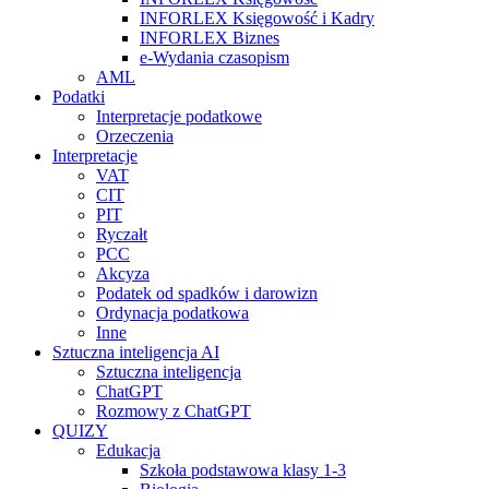
INFORLEX Księgowość i Kadry
INFORLEX Biznes
e-Wydania czasopism
AML
Podatki
Interpretacje podatkowe
Orzeczenia
Interpretacje
VAT
CIT
PIT
Ryczałt
PCC
Akcyza
Podatek od spadków i darowizn
Ordynacja podatkowa
Inne
Sztuczna inteligencja AI
Sztuczna inteligencja
ChatGPT
Rozmowy z ChatGPT
QUIZY
Edukacja
Szkoła podstawowa klasy 1-3