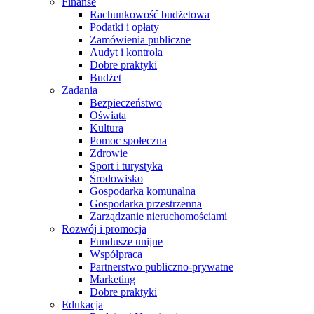
Finanse
Rachunkowość budżetowa
Podatki i opłaty
Zamówienia publiczne
Audyt i kontrola
Dobre praktyki
Budżet
Zadania
Bezpieczeństwo
Oświata
Kultura
Pomoc społeczna
Zdrowie
Sport i turystyka
Środowisko
Gospodarka komunalna
Gospodarka przestrzenna
Zarządzanie nieruchomościami
Rozwój i promocja
Fundusze unijne
Współpraca
Partnerstwo publiczno-prywatne
Marketing
Dobre praktyki
Edukacja