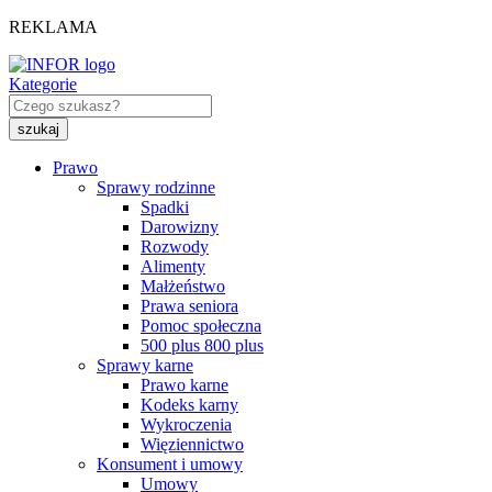
REKLAMA
Kategorie
Prawo
Sprawy rodzinne
Spadki
Darowizny
Rozwody
Alimenty
Małżeństwo
Prawa seniora
Pomoc społeczna
500 plus 800 plus
Sprawy karne
Prawo karne
Kodeks karny
Wykroczenia
Więziennictwo
Konsument i umowy
Umowy