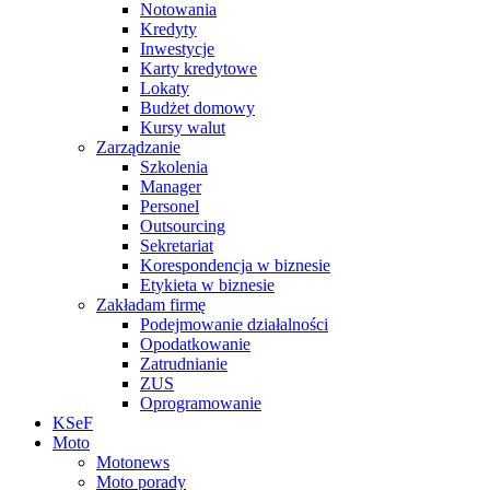
Notowania
Kredyty
Inwestycje
Karty kredytowe
Lokaty
Budżet domowy
Kursy walut
Zarządzanie
Szkolenia
Manager
Personel
Outsourcing
Sekretariat
Korespondencja w biznesie
Etykieta w biznesie
Zakładam firmę
Podejmowanie działalności
Opodatkowanie
Zatrudnianie
ZUS
Oprogramowanie
KSeF
Moto
Motonews
Moto porady