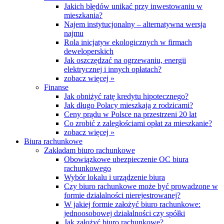
Jakich błędów unikać przy inwestowaniu w
mieszkania?
Najem instytucjonalny – alternatywna wersja
najmu
Rola inicjatyw ekologicznych w firmach
deweloperskich
Jak oszczędzać na ogrzewaniu, energii
elektrycznej i innych opłatach?
zobacz więcej »
Finanse
Jak obniżyć ratę kredytu hipotecznego?
Jak długo Polacy mieszkają z rodzicami?
Ceny prądu w Polsce na przestrzeni 20 lat
Co zrobić z zaległościami opłat za mieszkanie?
zobacz więcej »
Biura rachunkowe
Zakładam biuro rachunkowe
Obowiązkowe ubezpieczenie OC biura
rachunkowego
Wybór lokalu i urządzenie biura
Czy biuro rachunkowe może być prowadzone w
formie działalności nierejestrowanej?
W jakiej formie założyć biuro rachunkowe:
jednoosobowej działalności czy spółki
Jak założyć biuro rachunkowe?