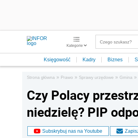
Kategorie
Księgowość
Kadry
Biznes
S
»
»
»
»
Strona główna
Prawo
Sprawy urzędowe
Gmina
Czy Polacy przestr
niedzielę? PIP odp
Subskrybuj nas na Youtube
Zapisz