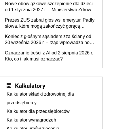
Nowe obowiązkowe szczepienie dla dzieci
od 1 stycznia 2027 r. – Ministerstwo Zdrowia
zmienia Program Szczepień Ochronnych na
Prezes ZUS zabrał głos ws. emerytur. Padły
2027 r.
słowa, które mogą zakończyć gorącą
dyskusję
Koniec z głośnym sąsiadem zza ściany od
20 września 2026 r. – rząd wprowadza nowe
przepisy, które poprawią komfort życia
Oznaczanie treści z AI od 2 sierpnia 2026 r.
mieszkańców
Kto, co i jak musi oznaczać?
Kalkulatory
Kalkulator składki zdrowotnej dla
przedsiębiorcy
Kalkulator dla przedsiębiorców
Kalkulator wynagrodzeń
Kalkulator umów zlecenia