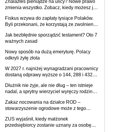
Znalazłeś pieniądze na ulicy? Nowe prawo
zmienia wszystko. Zobacz, kiedy możesz je
legalnie zatrzymać
Fiskus wzywa do zapłaty tysiące Polaków.
Byli przekonani, że korzystają ze zwolnienia
z podatku od sprzedaży nieruchomości
Jak bezbłędnie sporządzić testament? Oto 7
ważnych zasad
Nowy sposób na dużą emeryturę. Polacy
odkryli żyłę złota
W 2027 r. najniżej wynagradzani pracownicy
dostaną odprawy wyższe o 144, 288 i 432
złote
Dłużnik nie żyje, ale nie dług – ten istnieje
nadal, a sprytny wierzyciel wyręczy rodzinę
w sprawie spadkowej
Zakaz nocowania na działce ROD –
stowarzyszenie ogrodowe może z tego
powodu pozbawić działkowca prawa do
ZUS wyjaśnił, kiedy małżonek
działki (wypowiedzieć dzierżawę)?
przedsiębiorcy zostanie uznany za osobę
współpracującą