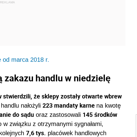
REKLAMA
ę od marca 2018 r.
ą zakazu handlu w niedzielę
stwierdzili, że sklepy zostały otwarte wbrew
223 mandaty karne
handlu nałożyli
na kwotę
ranie do sądu
145 środków
oraz zastosowali
o w związku z otrzymanymi sygnałami,
7,6 tys.
 kolejnych
placówek handlowych