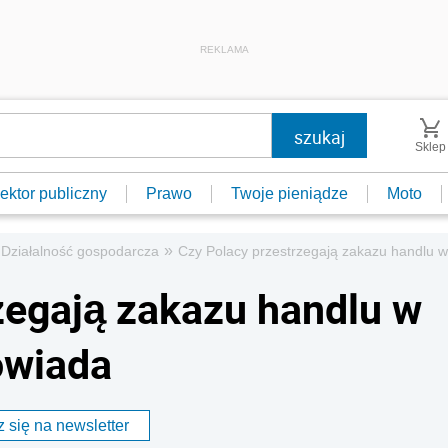
REKLAMA
Sklep
ektor publiczny
Prawo
Twoje pieniądze
Moto
»
Działalność gospodarcza
Czy Polacy przestrzegają zakazu handlu w
zegają zakazu handlu w
owiada
 się na newsletter