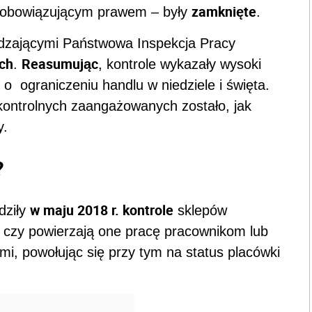
zamknięte
 z obowiązującym prawem – były
.
awdzającymi Państwowa Inspekcja Pracy
ych
Reasumując
.
, kontrole wykazały wysoki
o ograniczeniu handlu w niedziele i święta.
kontrolnych zaangażowanych zostało, jak
y.
?
w maju 2018 r. kontrole
dziły
sklepów
ć czy powierzają one pracę pracownikom lub
i, powołując się przy tym na status placówki