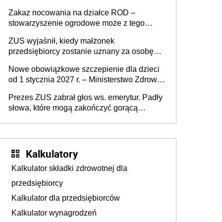
załatwić wierzyciel bez zgody rodziny
Zakaz nocowania na działce ROD –
zmarłego
stowarzyszenie ogrodowe może z tego
powodu pozbawić działkowca prawa do
ZUS wyjaśnił, kiedy małżonek
działki (wypowiedzieć dzierżawę)?
przedsiębiorcy zostanie uznany za osobę
współpracującą
Nowe obowiązkowe szczepienie dla dzieci
od 1 stycznia 2027 r. – Ministerstwo Zdrowia
zmienia Program Szczepień Ochronnych na
Prezes ZUS zabrał głos ws. emerytur. Padły
2027 r.
słowa, które mogą zakończyć gorącą
dyskusję
Kalkulatory
Kalkulator składki zdrowotnej dla
przedsiębiorcy
Kalkulator dla przedsiębiorców
Kalkulator wynagrodzeń