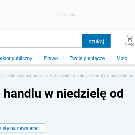
REKLAMA
Sklep
ektor publiczny
Prawo
Twoje pieniądze
Moto
»
Działalność gospodarcza
Wszystko o zakazie handlu w niedzielę od
 handlu w niedzielę od
 się na newsletter