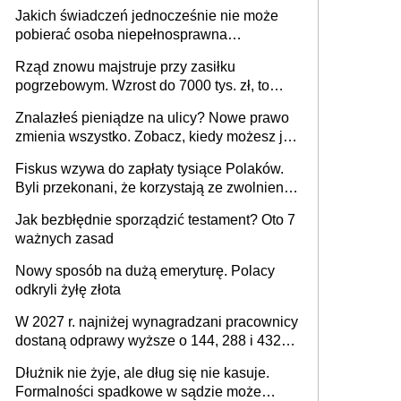
Jakich świadczeń jednocześnie nie może
pobierać osoba niepełnosprawna
[praktyczny poradnik]
Rząd znowu majstruje przy zasiłku
pogrzebowym. Wzrost do 7000 tys. zł, to
jeszcze nie wszystko
Znalazłeś pieniądze na ulicy? Nowe prawo
zmienia wszystko. Zobacz, kiedy możesz je
legalnie zatrzymać
Fiskus wzywa do zapłaty tysiące Polaków.
Byli przekonani, że korzystają ze zwolnienia
z podatku od sprzedaży nieruchomości
Jak bezbłędnie sporządzić testament? Oto 7
ważnych zasad
Nowy sposób na dużą emeryturę. Polacy
odkryli żyłę złota
W 2027 r. najniżej wynagradzani pracownicy
dostaną odprawy wyższe o 144, 288 i 432
złote
Dłużnik nie żyje, ale dług się nie kasuje.
Formalności spadkowe w sądzie może