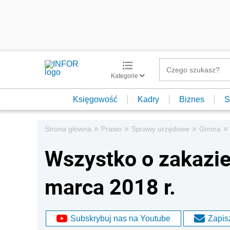
Kategorie
Księgowość
Kadry
Biznes
S
»
»
»
»
Strona główna
Prawo
Sprawy urzędowe
Gmina
Wszystko o zakazie
marca 2018 r.
Subskrybuj nas na Youtube
Zapisz