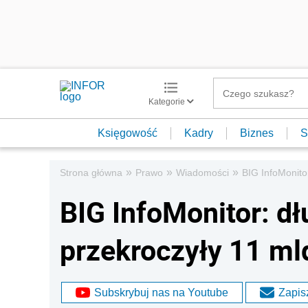
Kategorie
Księgowość
Kadry
Biznes
S
»
»
»
Strona główna
Prawo
Wiadomości
BIG InfoMonitor
BIG InfoMonitor: dł
przekroczyły 11 mld
Subskrybuj nas na Youtube
Zapisz