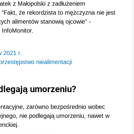
latek z Małopolski z zadłużeniem
"Fakt, że rekordzista to mężczyzna nie jest
ych alimentów stanowią ojcowie" -
 InfoMonitor.
w 2021 r.
przestępstwo niealimentacji
odlegają umorzeniu?
mentacyjne, zarówno bezpośrednio wobec
yjnego, nie podlegają umorzeniu, nawet w
nckiej.