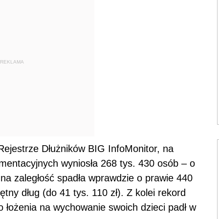
REKLAMA
ejestrze Dłużników BIG InfoMonitor, na
limentacyjnych wyniosła 268 tys. 430 osób – o
czna zaległość spadła wprawdzie o prawie 440
iętny dług (do 41 tys. 110 zł). Z kolei rekord
o łożenia na wychowanie swoich dzieci padł w