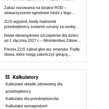
załatwić wierzyciel bez zgody rodziny
Zakaz nocowania na działce ROD –
zmarłego
stowarzyszenie ogrodowe może z tego
powodu pozbawić działkowca prawa do
ZUS wyjaśnił, kiedy małżonek
działki (wypowiedzieć dzierżawę)?
przedsiębiorcy zostanie uznany za osobę
współpracującą
Nowe obowiązkowe szczepienie dla dzieci
od 1 stycznia 2027 r. – Ministerstwo Zdrowia
zmienia Program Szczepień Ochronnych na
Prezes ZUS zabrał głos ws. emerytur. Padły
2027 r.
słowa, które mogą zakończyć gorącą
dyskusję
Kalkulatory
Kalkulator składki zdrowotnej dla
przedsiębiorcy
Kalkulator dla przedsiębiorców
Kalkulator wynagrodzeń