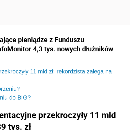
ające pieniądze z Funduszu
nfoMonitor 4,3 tys. nowych dłużników
rzekroczyły 11 mld zł; rekordzista zalega na
orzeniu?
eniu do BIG?
mentacyjne przekroczyły 11 mld
9 tys. zł