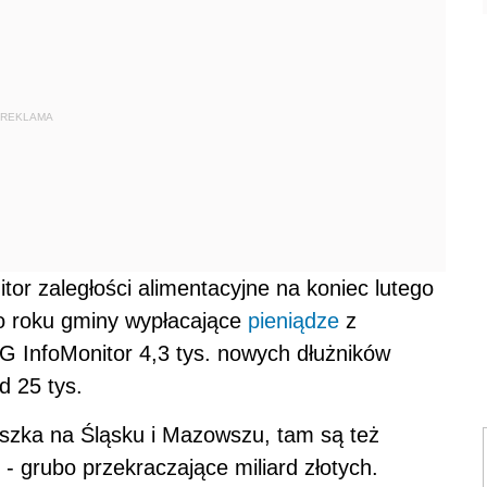
REKLAMA
or zaległości alimentacyjne na koniec lutego
go roku gminy wypłacające
pieniądze
z
G InfoMonitor 4,3 tys. nowych dłużników
d 25 tys.
eszka na Śląsku i Mazowszu, tam są też
 - grubo przekraczające miliard złotych.