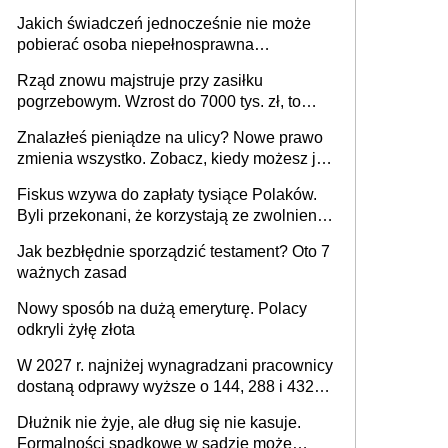
Jakich świadczeń jednocześnie nie może
pobierać osoba niepełnosprawna
[praktyczny poradnik]
Rząd znowu majstruje przy zasiłku
pogrzebowym. Wzrost do 7000 tys. zł, to
jeszcze nie wszystko
Znalazłeś pieniądze na ulicy? Nowe prawo
zmienia wszystko. Zobacz, kiedy możesz je
legalnie zatrzymać
Fiskus wzywa do zapłaty tysiące Polaków.
Byli przekonani, że korzystają ze zwolnienia
z podatku od sprzedaży nieruchomości
Jak bezbłędnie sporządzić testament? Oto 7
ważnych zasad
Nowy sposób na dużą emeryturę. Polacy
odkryli żyłę złota
W 2027 r. najniżej wynagradzani pracownicy
dostaną odprawy wyższe o 144, 288 i 432
złote
Dłużnik nie żyje, ale dług się nie kasuje.
Formalności spadkowe w sądzie może