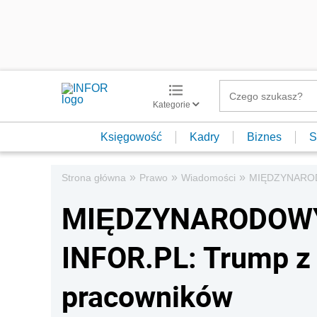
Kategorie
Księgowość
Kadry
Biznes
S
»
»
»
Strona główna
Prawo
Wiadomości
MIĘDZYNARODO
MIĘDZYNARODOWY
INFOR.PL: Trump z
pracowników