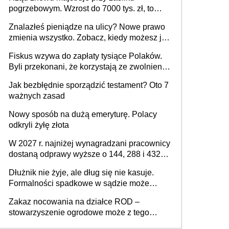
pogrzebowym. Wzrost do 7000 tys. zł, to
jeszcze nie wszystko
Znalazłeś pieniądze na ulicy? Nowe prawo
zmienia wszystko. Zobacz, kiedy możesz je
legalnie zatrzymać
Fiskus wzywa do zapłaty tysiące Polaków.
Byli przekonani, że korzystają ze zwolnienia
z podatku od sprzedaży nieruchomości
Jak bezbłędnie sporządzić testament? Oto 7
ważnych zasad
Nowy sposób na dużą emeryturę. Polacy
odkryli żyłę złota
W 2027 r. najniżej wynagradzani pracownicy
dostaną odprawy wyższe o 144, 288 i 432
złote
Dłużnik nie żyje, ale dług się nie kasuje.
Formalności spadkowe w sądzie może
załatwić wierzyciel bez zgody rodziny
Zakaz nocowania na działce ROD –
zmarłego
stowarzyszenie ogrodowe może z tego
powodu pozbawić działkowca prawa do