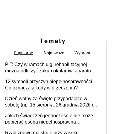
Tematy
Popularne
Najnowsze
Wybrane
PIT: Czy w ramach ulgi rehabilitacyjnej
można odliczyć zakup okularów, aparatu
słuchowego i skutera inwalidzkiego?
12 symboli przyczyn niepełnosprawności.
Co oznaczają kody w orzeczeniu?
Dzień wolny za święto przypadające w
sobotę (np. 15 sierpnia, 26 grudnia 2026 r.) –
zasady rozliczania czasu pracy, obowiązki
Jakich świadczeń jednocześnie nie może
pracodawcy (sektor prywatny i administracja
pobierać osoba niepełnosprawna
publiczna), najczęstsze pytania
[praktyczny poradnik]
Rząd znowu majstruje przy zasiłku