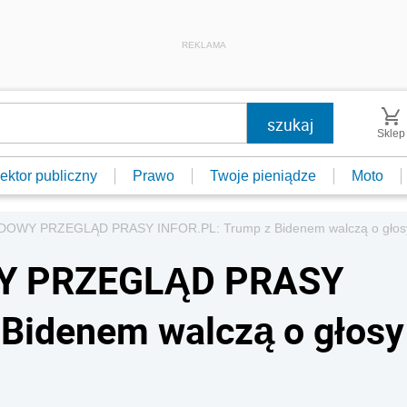
REKLAMA
Sklep
ektor publiczny
Prawo
Twoje pieniądze
Moto
WY PRZEGLĄD PRASY INFOR.PL: Trump z Bidenem walczą o głosy
 PRZEGLĄD PRASY
 Bidenem walczą o głosy