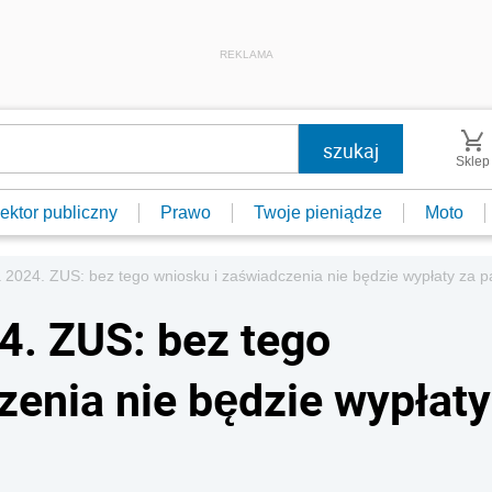
REKLAMA
Sklep
ektor publiczny
Prawo
Twoje pieniądze
Moto
 2024. ZUS: bez tego wniosku i zaświadczenia nie będzie wypłaty za p
4. ZUS: bez tego
zenia nie będzie wypłaty