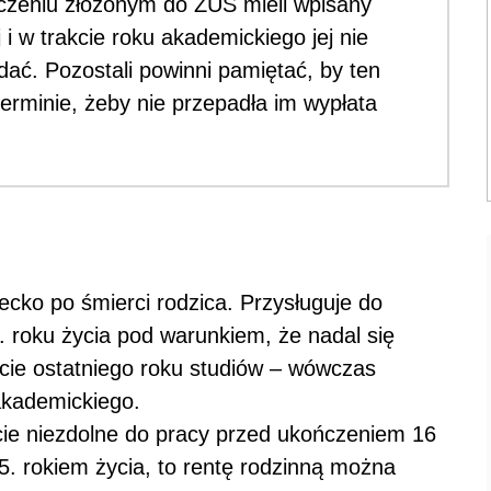
czeniu złożonym do ZUS mieli wpisany
 i w trakcie roku akademickiego jej nie
dać. Pozostali powinni pamiętać, by ten
rminie, żeby nie przepadła im wypłata
cko po śmierci rodzica. Przysługuje do
5. roku życia pod warunkiem, że nadal się
akcie ostatniego roku studiów – wówczas
akademickiego.
wicie niezdolne do pracy przed ukończeniem 16
25. rokiem życia, to rentę rodzinną można