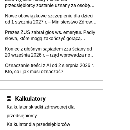
działki (wypowiedzieć dzierżawę)?
przedsiębiorcy zostanie uznany za osobę
współpracującą
Nowe obowiązkowe szczepienie dla dzieci
od 1 stycznia 2027 r. – Ministerstwo Zdrowia
zmienia Program Szczepień Ochronnych na
Prezes ZUS zabrał głos ws. emerytur. Padły
2027 r.
słowa, które mogą zakończyć gorącą
dyskusję
Koniec z głośnym sąsiadem zza ściany od
20 września 2026 r. – rząd wprowadza nowe
przepisy, które poprawią komfort życia
Oznaczanie treści z AI od 2 sierpnia 2026 r.
mieszkańców
Kto, co i jak musi oznaczać?
Kalkulatory
Kalkulator składki zdrowotnej dla
przedsiębiorcy
Kalkulator dla przedsiębiorców