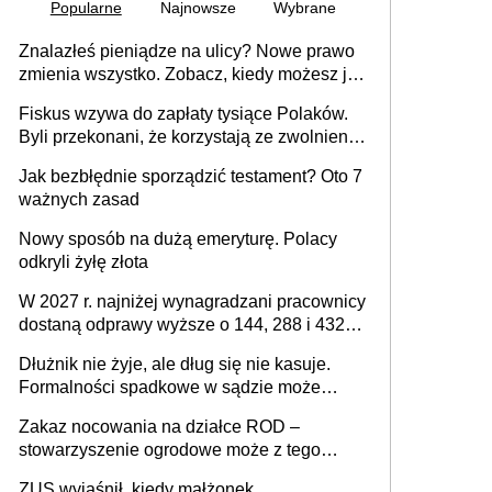
Popularne
Najnowsze
Wybrane
Znalazłeś pieniądze na ulicy? Nowe prawo
zmienia wszystko. Zobacz, kiedy możesz je
legalnie zatrzymać
Fiskus wzywa do zapłaty tysiące Polaków.
Byli przekonani, że korzystają ze zwolnienia
z podatku od sprzedaży nieruchomości
Jak bezbłędnie sporządzić testament? Oto 7
ważnych zasad
Nowy sposób na dużą emeryturę. Polacy
odkryli żyłę złota
W 2027 r. najniżej wynagradzani pracownicy
dostaną odprawy wyższe o 144, 288 i 432
złote
Dłużnik nie żyje, ale dług się nie kasuje.
Formalności spadkowe w sądzie może
załatwić wierzyciel bez zgody rodziny
Zakaz nocowania na działce ROD –
zmarłego
stowarzyszenie ogrodowe może z tego
powodu pozbawić działkowca prawa do
ZUS wyjaśnił, kiedy małżonek