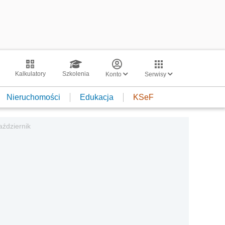
Kalkulatory
Szkolenia
Konto
Serwisy
Nieruchomości
Edukacja
KSeF
aździernik