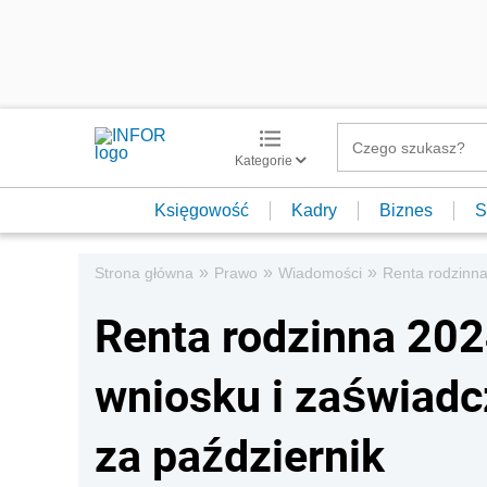
Kategorie
Księgowość
Kadry
Biznes
S
»
»
»
Strona główna
Prawo
Wiadomości
Renta rodzinna
Renta rodzinna 202
wniosku i zaświadc
za październik