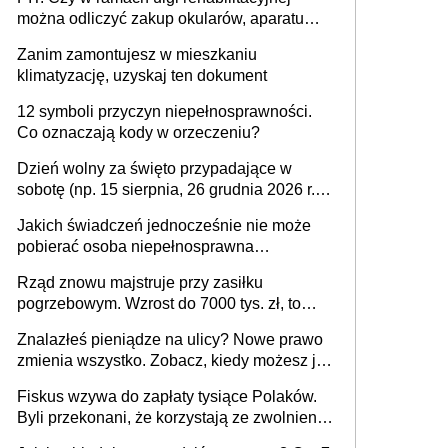
można odliczyć zakup okularów, aparatu
słuchowego i skutera inwalidzkiego?
Zanim zamontujesz w mieszkaniu
klimatyzację, uzyskaj ten dokument
12 symboli przyczyn niepełnosprawności.
Co oznaczają kody w orzeczeniu?
Dzień wolny za święto przypadające w
sobotę (np. 15 sierpnia, 26 grudnia 2026 r.) –
zasady rozliczania czasu pracy, obowiązki
Jakich świadczeń jednocześnie nie może
pracodawcy (sektor prywatny i administracja
pobierać osoba niepełnosprawna
publiczna), najczęstsze pytania
[praktyczny poradnik]
Rząd znowu majstruje przy zasiłku
pogrzebowym. Wzrost do 7000 tys. zł, to
jeszcze nie wszystko
Znalazłeś pieniądze na ulicy? Nowe prawo
zmienia wszystko. Zobacz, kiedy możesz je
legalnie zatrzymać
Fiskus wzywa do zapłaty tysiące Polaków.
Byli przekonani, że korzystają ze zwolnienia
z podatku od sprzedaży nieruchomości