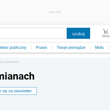
REKLAMA
Sklep
ektor publiczny
Prawo
Twoje pieniądze
Moto
 po zmianach
zmianach
 się na newsletter