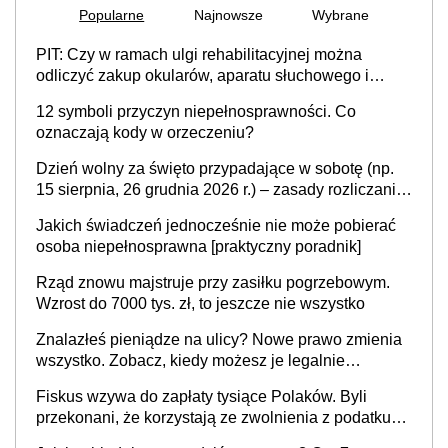
Popularne
Najnowsze
Wybrane
PIT: Czy w ramach ulgi rehabilitacyjnej można
odliczyć zakup okularów, aparatu słuchowego i
skutera inwalidzkiego?
12 symboli przyczyn niepełnosprawności. Co
oznaczają kody w orzeczeniu?
Dzień wolny za święto przypadające w sobotę (np.
15 sierpnia, 26 grudnia 2026 r.) – zasady rozliczania
czasu pracy, obowiązki pracodawcy (sektor prywatny
Jakich świadczeń jednocześnie nie może pobierać
i administracja publiczna), najczęstsze pytania
osoba niepełnosprawna [praktyczny poradnik]
Rząd znowu majstruje przy zasiłku pogrzebowym.
Wzrost do 7000 tys. zł, to jeszcze nie wszystko
Znalazłeś pieniądze na ulicy? Nowe prawo zmienia
wszystko. Zobacz, kiedy możesz je legalnie
zatrzymać
Fiskus wzywa do zapłaty tysiące Polaków. Byli
przekonani, że korzystają ze zwolnienia z podatku
od sprzedaży nieruchomości