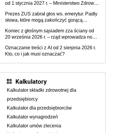
od 1 stycznia 2027 r. – Ministerstwo Zdrowia
zmienia Program Szczepień Ochronnych na
Prezes ZUS zabrał głos ws. emerytur. Padły
2027 r.
słowa, które mogą zakończyć gorącą
dyskusję
Koniec z głośnym sąsiadem zza ściany od
20 września 2026 r. – rząd wprowadza nowe
przepisy, które poprawią komfort życia
Oznaczanie treści z AI od 2 sierpnia 2026 r.
mieszkańców
Kto, co i jak musi oznaczać?
Kalkulatory
Kalkulator składki zdrowotnej dla
przedsiębiorcy
Kalkulator dla przedsiębiorców
Kalkulator wynagrodzeń
Kalkulator umów zlecenia