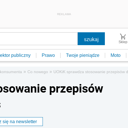
REKLAMA
Sklep
ektor publiczny
Prawo
Twoje pieniądze
Moto
»
»
 konsumenta
Co nowego
UOKiK sprawdza stosowanie przepisów 
osowanie przepisów
s
 się na newsletter