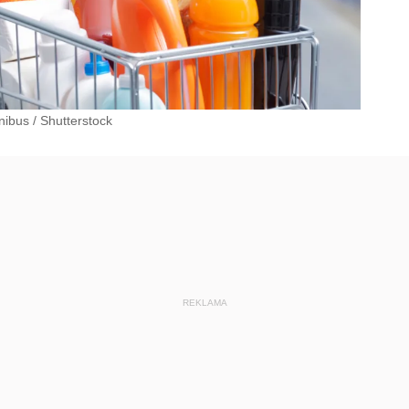
nibus
/
Shutterstock