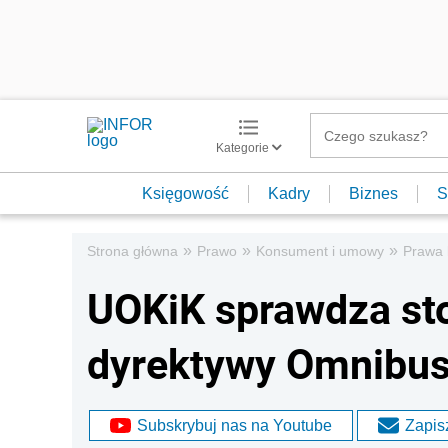
Kategorie
Księgowość
Kadry
Biznes
S
»
»
»
Strona główna
Prawo
Konsument i umowy
Prawa
UOKiK sprawdza st
dyrektywy Omnibu
Subskrybuj nas na Youtube
Zapisz