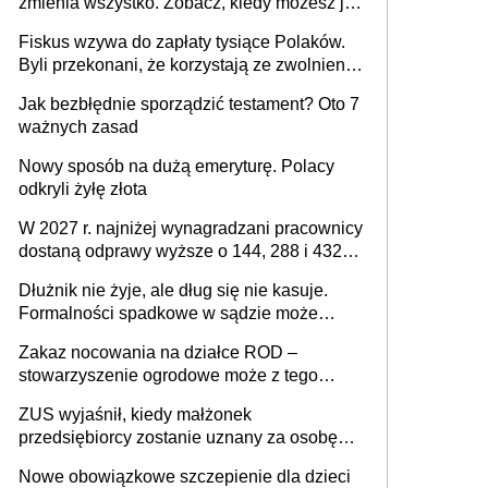
zmienia wszystko. Zobacz, kiedy możesz je
legalnie zatrzymać
Fiskus wzywa do zapłaty tysiące Polaków.
Byli przekonani, że korzystają ze zwolnienia
z podatku od sprzedaży nieruchomości
Jak bezbłędnie sporządzić testament? Oto 7
ważnych zasad
Nowy sposób na dużą emeryturę. Polacy
odkryli żyłę złota
W 2027 r. najniżej wynagradzani pracownicy
dostaną odprawy wyższe o 144, 288 i 432
złote
Dłużnik nie żyje, ale dług się nie kasuje.
Formalności spadkowe w sądzie może
załatwić wierzyciel bez zgody rodziny
Zakaz nocowania na działce ROD –
zmarłego
stowarzyszenie ogrodowe może z tego
powodu pozbawić działkowca prawa do
ZUS wyjaśnił, kiedy małżonek
działki (wypowiedzieć dzierżawę)?
przedsiębiorcy zostanie uznany za osobę
współpracującą
Nowe obowiązkowe szczepienie dla dzieci