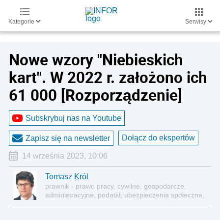
Kategorie
Serwisy
Nowe wzory "Niebieskich
kart". W 2022 r. założono ich
61 000 [Rozporządzenie]
Subskrybuj nas na Youtube
Dołącz do ekspertów
Zapisz się na newsletter
14 września 2023, 10:06
Tomasz Król
prawnik - prawo pracy, cywilne, gospodarcze,
administracyjne, podatki, ubezpieczenia społeczne,
sektor publiczny