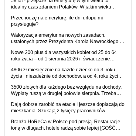
58 lat - przejście na emeryturę w tym wieku to
idealny czas zdaniem Polaków. W jakim wieku
faktycznie wnioskujemy o emeryturę i dlaczego?
Przechodzę na emeryturę: ile dni urlopu mi
przysługuje?
Waloryzacja emerytur na nowych zasadach,
ustalonych przez Prezydenta Karola Nawrockiego –
już nie tylko procentowa, ale również kwotowa
Nowe 200 plus dla wszystkich kobiet od 25 do 64
podwyżka świadczeń?
roku życia – od 1 sierpnia 2026 r. świadczenie
przysługuje w ramach nowego programu rządowego
4806 zł miesięcznie na każde dziecko do 3. roku
życia i niezależnie od dochodów, a od 4. roku życia
800 plus – nowe świadczenie ma odwrócić trend
3500 złotych dla każdego bez względu na dochody.
spadku liczby urodzeń w Polsce
Wypłaty ruszą w drugiej połowie sierpnia. Trzeba
jednak złożyć wniosek
Dają dobrze zarobić na etacie i jeszcze dopłacają do
mieszkania. Szukają 2 tysięcy pracowników
Branża HoReCa w Polsce pod presją. Restauracje
toną w długach, hotele radzą sobie lepiej [GOŚĆ
INFOR.PL]