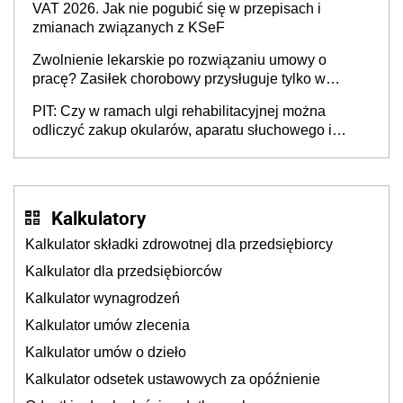
VAT 2026. Jak nie pogubić się w przepisach i
zmianach związanych z KSeF
Zwolnienie lekarskie po rozwiązaniu umowy o
pracę? Zasiłek chorobowy przysługuje tylko w
przypadku zachorowania w ciągu 14 dni od ustania
PIT: Czy w ramach ulgi rehabilitacyjnej można
stosunku pracy
odliczyć zakup okularów, aparatu słuchowego i
skutera inwalidzkiego?
Kalkulatory
Kalkulator składki zdrowotnej dla przedsiębiorcy
Kalkulator dla przedsiębiorców
Kalkulator wynagrodzeń
Kalkulator umów zlecenia
Kalkulator umów o dzieło
Kalkulator odsetek ustawowych za opóźnienie