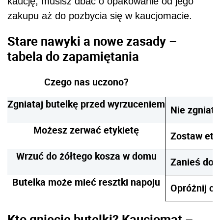
kaucję, musisz dbać o opakowanie od jego
zakupu aż do pozbycia się w kaucjomacie.
Stare nawyki a nowe zasady –
tabela do zapamiętania
Czego nas uczono?
Zgniataj butelkę przed wyrzuceniem
Nie zgniata
Możesz zerwać etykietę
Zostaw ety
Wrzuć do żółtego kosza w domu
Zanieś do k
Butelka może mieć resztki napoju
Opróżnij ca
Kto gniecie butelki? Kaucjomat –