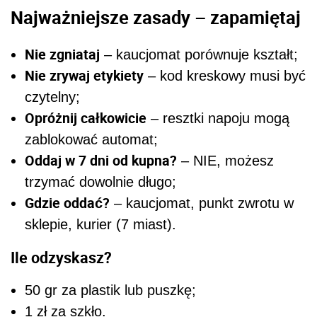
Najważniejsze zasady – zapamiętaj
Nie zgniataj
– kaucjomat porównuje kształt;
Nie zrywaj etykiety
– kod kreskowy musi być
czytelny;
Opróżnij całkowicie
– resztki napoju mogą
zablokować automat;
Oddaj w 7 dni od kupna?
– NIE, możesz
trzymać dowolnie długo;
Gdzie oddać?
– kaucjomat, punkt zwrotu w
sklepie, kurier (7 miast).
Ile odzyskasz?
50 gr za plastik lub puszkę;
1 zł za szkło.