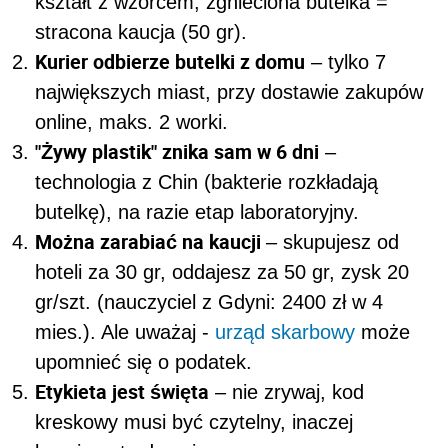
kształt z wzorcem, zgnieciona butelka =
stracona kaucja (50 gr).
Kurier odbierze butelki z domu
– tylko 7
największych miast, przy dostawie zakupów
online, maks. 2 worki.
"Żywy plastik" znika sam w 6 dni
–
technologia z Chin (bakterie rozkładają
butelkę), na razie etap laboratoryjny.
Można zarabiać na kaucji
– skupujesz od
hoteli za 30 gr, oddajesz za 50 gr, zysk 20
gr/szt. (nauczyciel z Gdyni: 2400 zł w 4
mies.). Ale uważaj -
urząd skarbowy
może
upomnieć się o podatek.
Etykieta jest święta
– nie zrywaj, kod
kreskowy musi być czytelny, inaczej