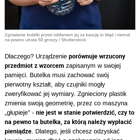
Zgniatanie butelki przed oddaniem jej za kaucję to błąd i niemal
na pewno utrata 50 groszy
/
Shutterstock
porównuje wrzucony
Dlaczego? Urządzenie
przedmiot z wzorcem
zapisanym w swojej
pamięci. Butelka musi zachować swój
pierwotny kształt, aby czujniki mogły
zweryfikować jej wymiary. Zgnieciony plastik
zmienia swoją geometrię, przez co maszyna
nie jest w stanie potwierdzić, czy to
„głupieje” -
na pewno ta butelka, za którą należy wypłacić
pieniądze
. Dlatego, jeśli chcesz odzyskać