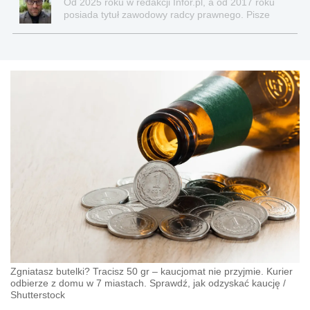
Od 2025 roku w redakcji Infor.pl, a od 2017 roku
posiada tytuł zawodowy radcy prawnego. Pisze
teksty związane głównie z nowościami prawnymi, a
także z obszaru prawa cywilnego, gospodarczego,
nowych technologii, pracy, ubezpieczeń
społecznych, nieruchomości.
Zgniatasz butelki? Tracisz 50 gr – kaucjomat nie przyjmie. Kurier
odbierze z domu w 7 miastach. Sprawdź, jak odzyskać kaucję
/
Shutterstock