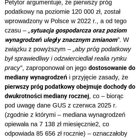
Petytor argumentuje, że pierwszy próg
podatkowy na poziomie 120 000 zł, został
wprowadzony w Polsce w 2022 r., a od tego
sytuacja gospodarcza oraz poziom
czasu –
„
wynagrodzeń uległy znacznym zmianom
”
. W
związku z powyższym –
„aby próg podatkowy
był sprawiedliwy i odzwierciedlał realia rynku
dostosowanie do
pracy”
, zaproponował on jego
mediany wynagrodzeń
i przyjęcie zasady, że
pierwszy próg podatkowy obejmuje dochody do
dwukrotności mediany rocznej
, co – biorąc
pod uwagę dane GUS z czerwca 2025 r.
(zgodnie z którymi – mediana wynagrodzeń
opiewała na 7 138 zł miesięcznie2, co
odpowiada 85 656 zł rocznie) – oznaczałoby