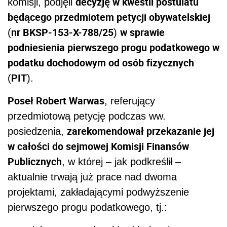
decyzję w kwestii postulatu
komisji, podjęli
będącego przedmiotem petycji obywatelskiej
nr BKSP-153-X-788/25
w sprawie
(
)
podniesienia pierwszego progu podatkowego w
podatku dochodowym od osób fizycznych
PIT
(
).
Poseł Robert Warwas
, referujący
przedmiotową petycję podczas ww.
zarekomendował przekazanie jej
posiedzenia,
w całości do sejmowej Komisji Finansów
Publicznych
, w której – jak podkreślił –
aktualnie trwają już prace nad dwoma
projektami, zakładającymi podwyższenie
pierwszego progu podatkowego, tj.: