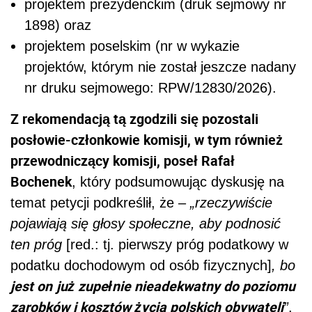
projektem prezydenckim (druk sejmowy nr
1898) oraz
projektem poselskim (nr w wykazie
projektów, którym nie został jeszcze nadany
nr druku sejmowego: RPW/12830/2026).
Z rekomendacją tą zgodzili się pozostali
posłowie-członkowie komisji, w tym również
przewodniczący komisji, poseł Rafał
Bochenek
, który podsumowując dyskusję na
temat petycji podkreślił, że –
„rzeczywiście
pojawiają się głosy społeczne, aby podnosić
ten próg
[red.: tj. pierwszy próg podatkowy w
podatku dochodowym od osób fizycznych]
, bo
jest on
już zupełnie nieadekwatny do poziomu
zarobków i kosztów życia polskich obywateli
”
.