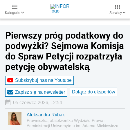
Kategorie
Serwisy
Pierwszy próg podatkowy do
podwyżki? Sejmowa Komisja
do Spraw Petycji rozpatrzyła
petycję obywatelską
Subskrybuj nas na Youtube
Dołącz do ekspertów
Zapisz się na newsletter
05 czerwca 2026, 12:54
Aleksandra Rybak
Prawniczka, absolwentka Wydziału Prawa i
Administracji Uniwersytetu im. Adama Mickiewicza