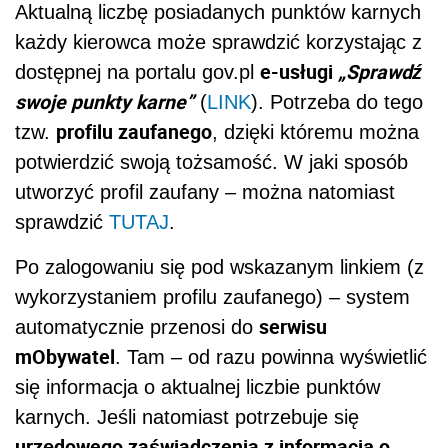
Aktualną liczbę posiadanych punktów karnych
każdy kierowca może sprawdzić korzystając z
e-usługi
„Sprawdź
dostępnej na portalu gov.pl
swoje punkty karne”
(
LINK
). Potrzeba do tego
profilu zaufanego
tzw.
, dzięki któremu można
potwierdzić swoją tożsamość. W jaki sposób
utworzyć profil zaufany – można natomiast
sprawdzić
TUTAJ
.
Po zalogowaniu się pod wskazanym linkiem (z
wykorzystaniem profilu zaufanego) – system
serwisu
automatycznie przenosi do
mObywatel
. Tam – od razu powinna wyświetlić
się informacja o aktualnej liczbie punktów
karnych. Jeśli natomiast potrzebuje się
urzędowego zaświadczenia z informacją o