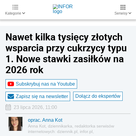
Kategorie
Serwisy
Nawet kilka tysięcy złotych
wsparcia przy cukrzycy typu
1. Nowe stawki zasiłków na
2026 rok
Subskrybuj nas na Youtube
Dołącz do ekspertów
Zapisz się na newsletter
23 lipca 2026, 11:00
oprac. Anna Kot
Anna Kot, dziennikarka, redaktorka serwisów
internetowych: dziennik.pl, infor.pl,