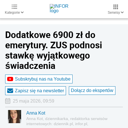
Kategorie
Serwisy
Dodatkowe 6900 zł do
emerytury. ZUS podnosi
stawkę wyjątkowego
świadczenia
Subskrybuj nas na Youtube
Dołącz do ekspertów
Zapisz się na newsletter
25 maja 2026, 09:59
Anna Kot
Anna Kot, dziennikarka, redaktorka serwisów
internetowych: dziennik.pl, infor.pl,