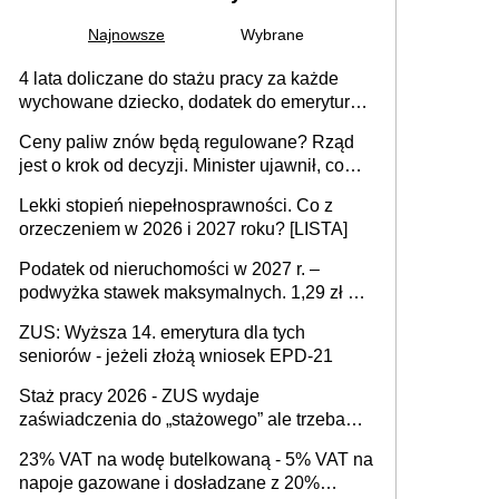
Najnowsze
Wybrane
4 lata doliczane do stażu pracy za każde
wychowane dziecko, dodatek do emerytury
za wychowanie dzieci i świadczenie także
Ceny paliw znów będą regulowane? Rząd
dla rodziców trójki dzieci. Znamy stanowisko
jest o krok od decyzji. Minister ujawnił, co
sejmowej komisji
może wydarzyć się już w przyszłym tygodniu
Lekki stopień niepełnosprawności. Co z
orzeczeniem w 2026 i 2027 roku? [LISTA]
Podatek od nieruchomości w 2027 r. –
podwyżka stawek maksymalnych. 1,29 zł za
1 m2 mieszkania, 36,49 zł za 1 m2
ZUS: Wyższa 14. emerytura dla tych
budynków i lokali związanych z
seniorów - jeżeli złożą wniosek EPD-21
prowadzeniem działalności gospodarczej
Staż pracy 2026 - ZUS wydaje
zaświadczenia do „stażowego” ale trzeba
złożyć wniosek USP albo US-7 (za okresy
23% VAT na wodę butelkowaną - 5% VAT na
sprzed 1999 roku). Jak odebrać
napoje gazowane i dosładzane z 20%
zaświadczenie z ZUS?