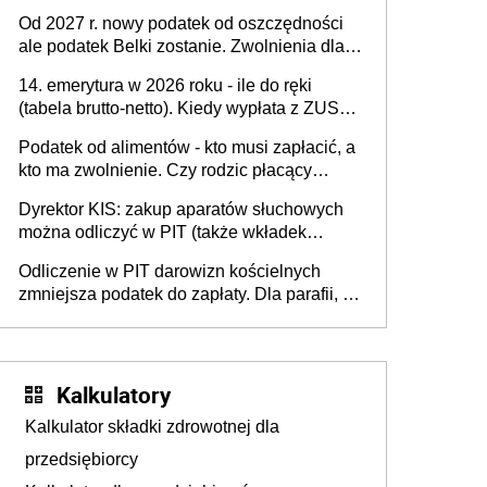
dodatkiem soku. Dlaczego polski system
Od 2027 r. nowy podatek od oszczędności
podatkowy dyskryminuje wodę a nie
ale podatek Belki zostanie. Zwolnienia dla
niezdrowe napoje?
właścicieli kont OKI do 25 tys. zł lub do 100
14. emerytura w 2026 roku - ile do ręki
tys. zł - w zależności od rodzaju aktywów
(tabela brutto-netto). Kiedy wypłata z ZUS?
(lokaty, obligacje, czy akcje, fundusze
Co z "czternastką" przy rencie wdowiej i
inwestycyjne)
Podatek od alimentów - kto musi zapłacić, a
rencie rodzinnej?
kto ma zwolnienie. Czy rodzic płacący
alimenty może odliczyć ulgę na dziecko?
Dyrektor KIS: zakup aparatów słuchowych
można odliczyć w PIT (także wkładek
usznych i baterii). Podstawowy warunek -
Odliczenie w PIT darowizn kościelnych
orzeczona niepełnosprawność
zmniejsza podatek do zapłaty. Dla parafii, na
budowę kościoła, cele charytatywne, dla
mediów promujących kult religijny
Kalkulatory
Kalkulator składki zdrowotnej dla
przedsiębiorcy