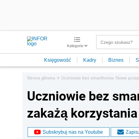
Kategorie
Księgowość
Kadry
Biznes
S
»
Strona główna
Uczniowie bez smartfonów. Nowe przepi
Uczniowie bez sma
zakażą korzystania
Subskrybuj nas na Youtube
Zapisz