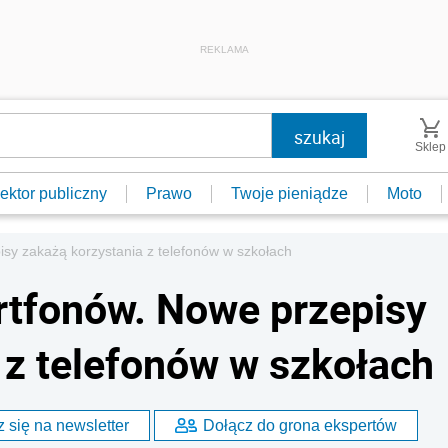
REKLAMA
Sklep
ektor publiczny
Prawo
Twoje pieniądze
Moto
sy zakażą korzystania z telefonów w szkołach
rtfonów. Nowe przepisy
 z telefonów w szkołach
 się na newsletter
Dołącz do grona ekspertów