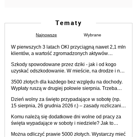
Tematy
Najnowsze
Wybrane
W pierwszych 3 latach OKI przyciągną nawet 2,1 mln
klientów, a wartość zgromadzonych aktywów
przekroczy 100 mld zł
Szkody spowodowane przez dziki - jak i od kogo
uzyskać odszkodowanie. W mieście, na drodze i na
terenach rolniczych
3500 złotych dla każdego bez względu na dochody.
Wypłaty ruszą w drugiej połowie sierpnia. Trzeba
jednak złożyć wniosek
Dzień wolny za święto przypadające w sobotę (np.
15 sierpnia, 26 grudnia 2026 r.) – zasady rozliczania
czasu pracy, obowiązki pracodawcy (sektor prywatny
Komu należą się dodatkowe dni wolne od pracy za
i administracja publiczna), najczęstsze pytania
święta wypadające w soboty i niedziele? Jak to
wygląda w 2026 roku?
Można odliczyć prawie 5000 złotych. Wystarczy mieć