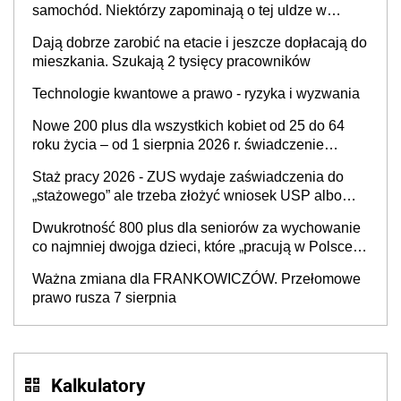
samochód. Niektórzy zapominają o tej uldze w
rozliczeniach ze skarbówką
Dają dobrze zarobić na etacie i jeszcze dopłacają do
mieszkania. Szukają 2 tysięcy pracowników
Technologie kwantowe a prawo - ryzyka i wyzwania
Nowe 200 plus dla wszystkich kobiet od 25 do 64
roku życia – od 1 sierpnia 2026 r. świadczenie
przysługuje w ramach nowego programu rządowego
Staż pracy 2026 - ZUS wydaje zaświadczenia do
„stażowego” ale trzeba złożyć wniosek USP albo
US-7 (za okresy sprzed 1999 roku). Jak odebrać
Dwukrotność 800 plus dla seniorów za wychowanie
zaświadczenie z ZUS?
co najmniej dwojga dzieci, które „pracują w Polsce i
zasilają budżet państwa poprzez płacenie
Ważna zmiana dla FRANKOWICZÓW. Przełomowe
podatków? Zapadła decyzja Sejmu
prawo rusza 7 sierpnia
Kalkulatory