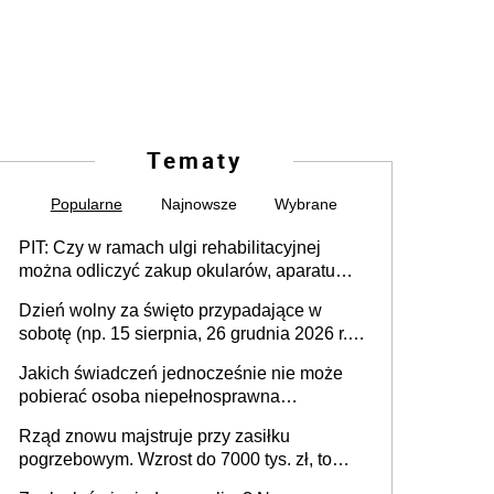
Tematy
Popularne
Najnowsze
Wybrane
PIT: Czy w ramach ulgi rehabilitacyjnej
można odliczyć zakup okularów, aparatu
słuchowego i skutera inwalidzkiego?
Dzień wolny za święto przypadające w
sobotę (np. 15 sierpnia, 26 grudnia 2026 r.) –
zasady rozliczania czasu pracy, obowiązki
Jakich świadczeń jednocześnie nie może
pracodawcy (sektor prywatny i administracja
pobierać osoba niepełnosprawna
publiczna), najczęstsze pytania
[praktyczny poradnik]
Rząd znowu majstruje przy zasiłku
pogrzebowym. Wzrost do 7000 tys. zł, to
jeszcze nie wszystko