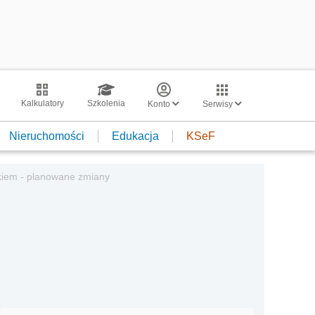
Kalkulatory
Szkolenia
Konto
Serwisy
Nieruchomości
Edukacja
KSeF
ckiem - planowane zmiany