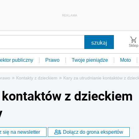
REKLAMA
Sklep
ektor publiczny
Prawo
Twoje pieniądze
Moto
»
»
prawo
Kontakty z dzieckiem
Kary za utrudnianie kontaktów z dzie
e kontaktów z dzieckiem
y
 się na newsletter
Dołącz do grona ekspertów