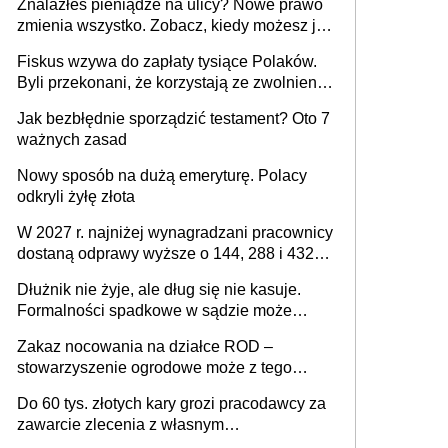
Znalazłeś pieniądze na ulicy? Nowe prawo
zmienia wszystko. Zobacz, kiedy możesz je
legalnie zatrzymać
Fiskus wzywa do zapłaty tysiące Polaków.
Byli przekonani, że korzystają ze zwolnienia
z podatku od sprzedaży nieruchomości
Jak bezbłędnie sporządzić testament? Oto 7
ważnych zasad
Nowy sposób na dużą emeryturę. Polacy
odkryli żyłę złota
W 2027 r. najniżej wynagradzani pracownicy
dostaną odprawy wyższe o 144, 288 i 432
złote
Dłużnik nie żyje, ale dług się nie kasuje.
Formalności spadkowe w sądzie może
załatwić wierzyciel bez zgody rodziny
Zakaz nocowania na działce ROD –
zmarłego
stowarzyszenie ogrodowe może z tego
powodu pozbawić działkowca prawa do
Do 60 tys. złotych kary grozi pracodawcy za
działki (wypowiedzieć dzierżawę)?
zawarcie zlecenia z własnym
pracownikiem? Zlecenia 2027 – jakie