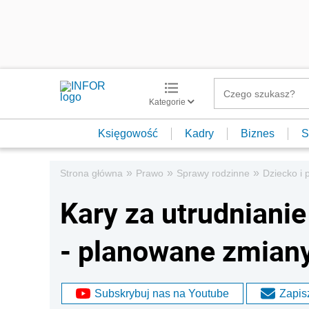
Kategorie
Księgowość
Kadry
Biznes
S
»
»
»
Strona główna
Prawo
Sprawy rodzinne
Dziecko i 
Kary za utrudniani
- planowane zmian
Subskrybuj nas na Youtube
Zapisz