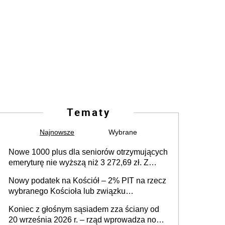
Tematy
Najnowsze
Wybrane
Nowe 1000 plus dla seniorów otrzymujących
emeryturę nie wyższą niż 3 272,69 zł. Z
wnioskami należy się pospieszyć, bo
Nowy podatek na Kościół – 2% PIT na rzecz
spóźnialscy świadczenia nie otrzymają
wybranego Kościoła lub związku
wyznaniowego. Premier potwierdza prace
Koniec z głośnym sąsiadem zza ściany od
nad zmianami w systemie finansowania
20 września 2026 r. – rząd wprowadza nowe