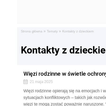
»
»
Strona główna
Tematy
Kontakty z dzieckiem
Kontakty z dziecki
Więzi rodzinne w świetle ochron
21 maja 2025
Więzi rodzinne opierają się na emocjach i 
sytuacjach konfliktowych – takich jak rozwó
więzi te mogą zostać poważnie naruszone. 