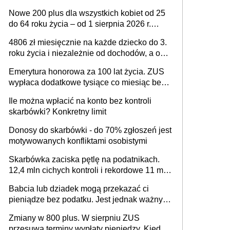
przepisy, które poprawią komfort życia
Nowe 200 plus dla wszystkich kobiet od 25
mieszkańców
do 64 roku życia – od 1 sierpnia 2026 r.
świadczenie przysługuje w ramach nowego
4806 zł miesięcznie na każde dziecko do 3.
programu rządowego
roku życia i niezależnie od dochodów, a od
4. roku życia 800 plus – nowe świadczenie
Emerytura honorowa za 100 lat życia. ZUS
ma odwrócić trend spadku liczby urodzeń w
wypłaca dodatkowe tysiące co miesiąc bez
Polsce
żadnego wniosku
Ile można wpłacić na konto bez kontroli
skarbówki? Konkretny limit
Donosy do skarbówki - do 70% zgłoszeń jest
motywowanych konfliktami osobistymi
Skarbówka zaciska pętlę na podatnikach.
12,4 mln cichych kontroli i rekordowe 11 mld
złotych zaległości
Babcia lub dziadek mogą przekazać ci
pieniądze bez podatku. Jest jednak ważny
limit
Zmiany w 800 plus. W sierpniu ZUS
przesuwa terminy wypłaty pieniędzy. Kiedy