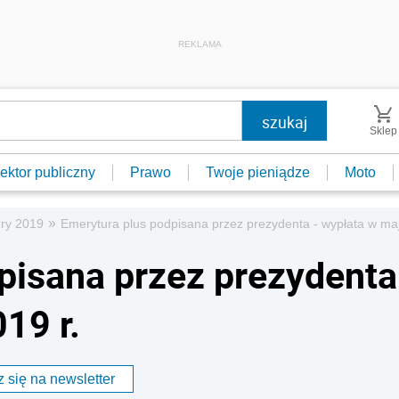
REKLAMA
Sklep
ektor publiczny
Prawo
Twoje pieniądze
Moto
»
ry 2019
Emerytura plus podpisana przez prezydenta - wypłata w maj
pisana przez prezydenta
19 r.
 się na newsletter