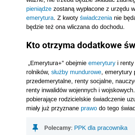
pieniądze
zostaną wypłacone z urzędu w t
emerytura
. Z kwoty
świadczenia
nie będą
będzie też ona wliczana do dochodu.
Kto otrzyma dodatkowe św
„Emerytura+” obejmie
emerytury
i rent
rolników,
służby mundurowe
, emerytury 
przedemerytalne, renty socjalne, nauczy
renty inwalidów wojennych i wojskowych
pobierające rodzicielskie świadczenie uz
miały już przyznane
prawo
do tego świad
Polecamy:
PPK dla pracownika