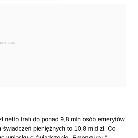
REKLAMA
ł netto trafi do ponad 9,8 mln osób emerytów
h świadczeń pieniężnych to 10,8 mld zł. Co
go wniosku o świadczenie „Emerytura+” –