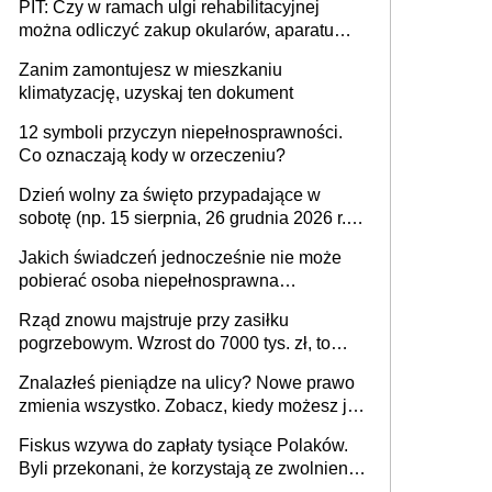
PIT: Czy w ramach ulgi rehabilitacyjnej
można odliczyć zakup okularów, aparatu
słuchowego i skutera inwalidzkiego?
Zanim zamontujesz w mieszkaniu
klimatyzację, uzyskaj ten dokument
12 symboli przyczyn niepełnosprawności.
Co oznaczają kody w orzeczeniu?
Dzień wolny za święto przypadające w
sobotę (np. 15 sierpnia, 26 grudnia 2026 r.) –
zasady rozliczania czasu pracy, obowiązki
Jakich świadczeń jednocześnie nie może
pracodawcy (sektor prywatny i administracja
pobierać osoba niepełnosprawna
publiczna), najczęstsze pytania
[praktyczny poradnik]
Rząd znowu majstruje przy zasiłku
pogrzebowym. Wzrost do 7000 tys. zł, to
jeszcze nie wszystko
Znalazłeś pieniądze na ulicy? Nowe prawo
zmienia wszystko. Zobacz, kiedy możesz je
legalnie zatrzymać
Fiskus wzywa do zapłaty tysiące Polaków.
Byli przekonani, że korzystają ze zwolnienia
z podatku od sprzedaży nieruchomości