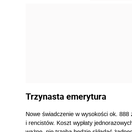
Trzynasta emerytura
Nowe świadczenie w wysokości ok. 888 z
i rencistów. Koszt wypłaty jednorazowyc
ważne, nie trzeba będzie składać żadne