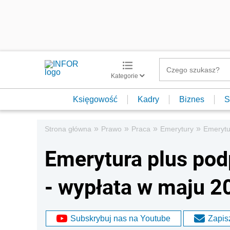
Kategorie
Księgowość
Kadry
Biznes
S
»
»
»
»
Strona główna
Prawo
Praca
Emerytury
Emerytu
Emerytura plus pod
- wypłata w maju 20
Subskrybuj nas na Youtube
Zapisz