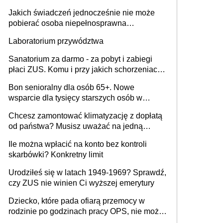
pieniądze
Jakich świadczeń jednocześnie nie może
pobierać osoba niepełnosprawna
[praktyczny poradnik]
Laboratorium przywództwa
Sanatorium za darmo - za pobyt i zabiegi
płaci ZUS. Komu i przy jakich schorzeniach
to przysługuje? Lista ośrodków i rodzaje
Bon senioralny dla osób 65+. Nowe
zabiegów w 2026 r. Jak uzyskać
wsparcie dla tysięcy starszych osób w
skierowanie?
Polsce
Chcesz zamontować klimatyzację z dopłatą
od państwa? Musisz uważać na jedną
pułapkę
Ile można wpłacić na konto bez kontroli
skarbówki? Konkretny limit
Urodziłeś się w latach 1949-1969? Sprawdź,
czy ZUS nie winien Ci wyższej emerytury
Dziecko, które pada ofiarą przemocy w
rodzinie po godzinach pracy OPS, nie może
liczyć na pracownika socjalnego