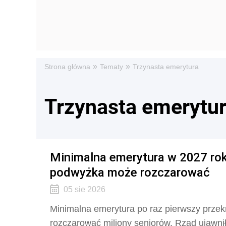
»
»
Strona główna
Tematy
Trzynasta emerytura
Trzynasta emerytu
Minimalna emerytura w 2027 roku
podwyżka może rozczarować
05 sie 2026
Minimalna emerytura po raz pierwszy przekr
rozczarować miliony seniorów. Rząd ujawni