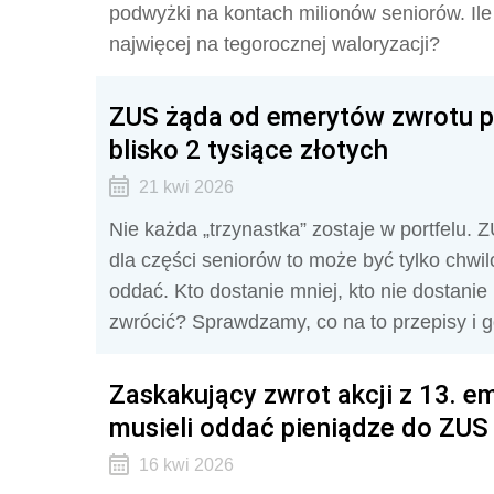
podwyżki na kontach milionów seniorów. Il
najwięcej na tegorocznej waloryzacji?
ZUS żąda od emerytów zwrotu p
blisko 2 tysiące złotych
21 kwi 2026
Nie każda „trzynastka” zostaje w portfelu.
dla części seniorów to może być tylko chwi
oddać. Kto dostanie mniej, kto nie dostanie 
zwrócić? Sprawdzamy, co na to przepisy i g
Zaskakujący zwrot akcji z 13. e
musieli oddać pieniądze do ZUS
16 kwi 2026