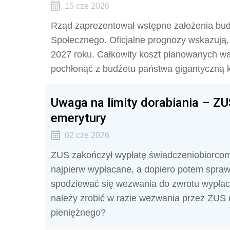
15 cze 2026
Rząd zaprezentował wstępne założenia budże
Społecznego. Oficjalne prognozy wskazują,
2027 roku. Całkowity koszt planowanych wa
pochłonąć z budżetu państwa gigantyczną k
Uwaga na limity dorabiania – Z
emerytury
02 cze 2026
ZUS zakończył wypłatę świadczeniobiorcom 
najpierw wypłacane, a dopiero potem spra
spodziewać się wezwania do zwrotu wypłaco
należy zrobić w razie wezwania przez ZUS
pieniężnego?