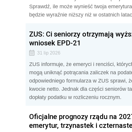
Sprawdź, ile może wynieść twoja emerytura
będzie wyraźnie niższy niż w ostatnich lata
ZUS: Ci seniorzy otrzymają wyżs
wniosek EPD-21
31 lip 2026
ZUS informuje, że emeryci i renciści, któryc
mogą uniknąć potrącania zaliczek na poda
odpowiedniego formularza w ZUS sprawi, że
kwocie netto. Jednak dla części seniorów 
dopłaty podatku w rozliczeniu rocznym.
Oficjalne prognozy rządu na 20
emerytur, trzynastek i czternast