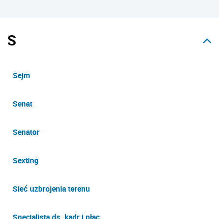
S
Sejm
Senat
Senator
Sexting
Sieć uzbrojenia terenu
Specjalista ds. kadr i płac