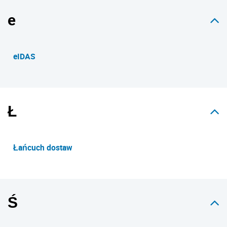
e
eIDAS
Ł
Łańcuch dostaw
Ś