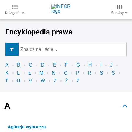
Kategorie
Serwisy
Encyklopedia prawa
A
B
C
D
E
F
G
H
I
J
K
L
Ł
M
N
O
P
R
S
Ś
T
U
V
W
Z
Ź
Ż
A
Agitacja wyborcza