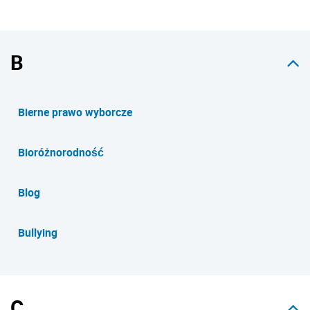
B
Bierne prawo wyborcze
Bioróżnorodność
Blog
Bullying
C