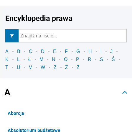
Encyklopedia prawa
A
B
C
D
E
F
G
H
I
J
K
L
Ł
M
N
O
P
R
S
Ś
T
U
V
W
Z
Ź
Ż
A
Aborcja
Absolutorium budżetowe